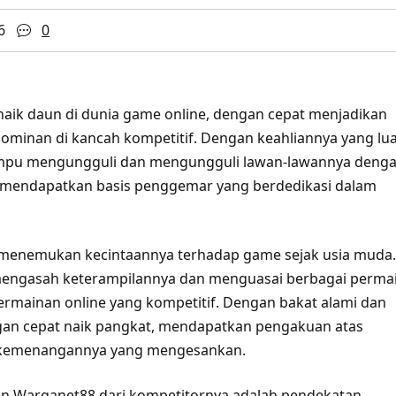
26
0
aik daun di dunia game online, dengan cepat menjadikan
 dominan di kancah kompetitif. Dengan keahliannya yang lu
mampu mengungguli dan mengungguli lawan-lawannya deng
mendapatkan basis penggemar yang berdedikasi dalam
88 menemukan kecintaannya terhadap game sejak usia muda.
engasah keterampilannya dan menguasai berbagai perma
mainan online yang kompetitif. Dengan bakat alami dan
ngan cepat naik pangkat, mendapatkan pengakuan atas
t kemenangannya yang mengesankan.
n Warganet88 dari kompetitornya adalah pendekatan