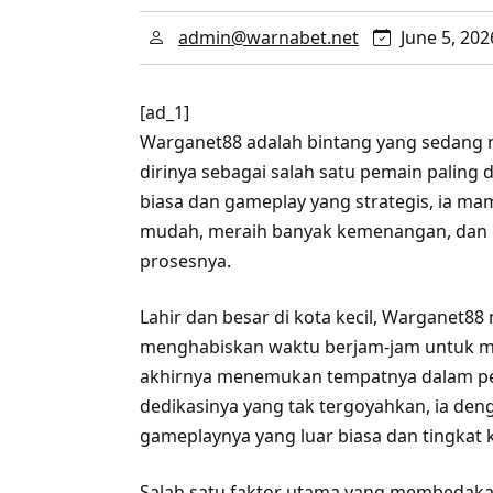
admin@warnabet.net
June 5, 20
[ad_1]
Warganet88 adalah bintang yang sedang n
dirinya sebagai salah satu pemain paling
biasa dan gameplay yang strategis, ia 
mudah, meraih banyak kemenangan, dan 
prosesnya.
Lahir dan besar di kota kecil, Warganet
menghabiskan waktu berjam-jam untuk m
akhirnya menemukan tempatnya dalam per
dedikasinya yang tak tergoyahkan, ia de
gameplaynya yang luar biasa dan tingka
Salah satu faktor utama yang membedaka