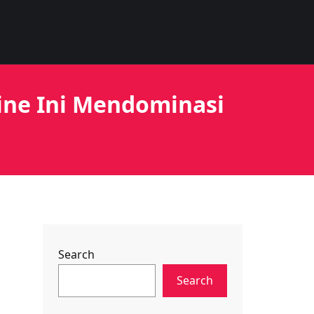
ne Ini Mendominasi
Search
Search