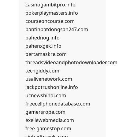
casinogambitpro.info
pokerplaymasters.info
courseoncourse.com
bantinbatdongsan247.com
bahednog.info
bahenxgek.info
pertamaskre.com
threadsvideoandphotodownloader.com
techgiddy.com
usalivenetwork.com
jackpotrushonline.info
ucnewshindi.com
freecellphonedatabase.com
gamersrope.com
exellewebmedia.com
free-gamestop.com
sinbadtravels.com