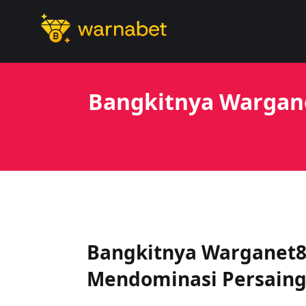
skip
Slot Gacor
to
Hari Ini
content
dengan RTP
Tinggi, Pilih
Slot Mahjong
Bangkitnya Wargan
Ways untuk
Kemenangan
Bangkitnya Warganet8
Mendominasi Persain