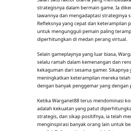
strategisnya dalam bermain game. Ia di
lawannya dan mengadaptasi strateginya se
Refleksnya yang cepat dan keterampilan
untuk mengungguli pemain paling terampi
diperhitungkan di medan perang virtual.
Selain gameplaynya yang luar biasa, Warga
selalu ramah dalam kemenangan dan rend
kekaguman dari sesama gamer. Sikapnya 
meningkatkan keterampilan mereka tela
dengan banyak penggemar yang dengan p
Ketika Warganet88 terus mendominasi komp
adalah kekuatan yang patut diperhitungka
strategis, dan sikap positifnya, ia telah 
menginspirasi banyak orang lain untuk 