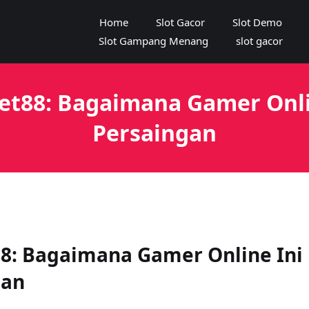
Home
Slot Gacor
Slot Demo
Slot Gampang Menang
slot gacor
et88: Bagaimana Gamer Onli
Persaingan
8: Bagaimana Gamer Online Ini
gan