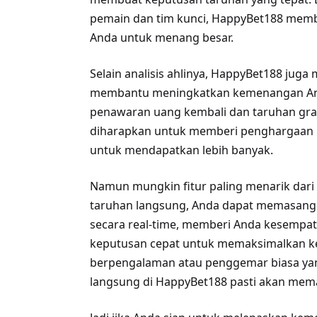
pemain dan tim kunci, HappyBet188 memb
Anda untuk menang besar.
Selain analisis ahlinya, HappyBet188 ju
membantu meningkatkan kemenangan Anda
penawaran uang kembali dan taruhan grat
diharapkan untuk memberi penghargaan
untuk mendapatkan lebih banyak.
Namun mungkin fitur paling menarik dari
taruhan langsung, Anda dapat memasang
secara real-time, memberi Anda kesemp
keputusan cepat untuk memaksimalkan k
berpengalaman atau penggemar biasa yan
langsung di HappyBet188 pasti akan mema