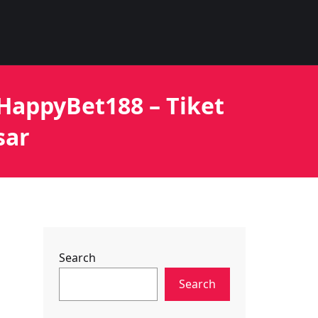
appyBet188 – Tiket
sar
Search
Search