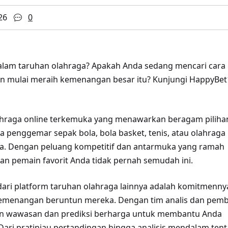
026
0
alam taruhan olahraga? Apakah Anda sedang mencari cara
 mulai meraih kemenangan besar itu? Kunjungi HappyBet
ahraga online terkemuka yang menawarkan beragam piliha
a penggemar sepak bola, bola basket, tenis, atau olahraga
a. Dengan peluang kompetitif dan antarmuka yang ramah
n pemain favorit Anda tidak pernah semudah ini.
i platform taruhan olahraga lainnya adalah komitmenny
menangan beruntun mereka. Dengan tim analis dan pemb
an wawasan dan prediksi berharga untuk membantu Anda
ari pratinjau pertandingan hingga analisis mendalam ten