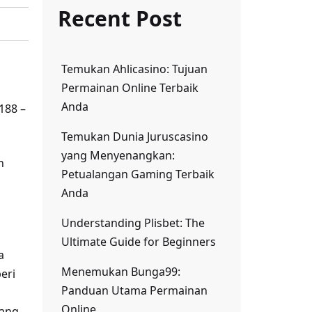
Recent Post
Temukan Ahlicasino: Tujuan
Permainan Online Terbaik
Anda
188 –
Temukan Dunia Juruscasino
yang Menyenangkan:
n
Petualangan Gaming Terbaik
Anda
Understanding Plisbet: The
Ultimate Guide for Beginners
a
Menemukan Bunga99:
eri
Panduan Utama Permainan
Online
tang