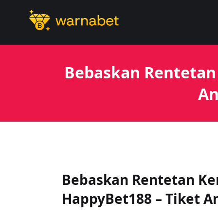
skip
Slot Gacor
to
Hari Ini
content
dengan RTP
Tinggi, Pilih
Slot Mahjong
Bebaskan Rentetan
Ways untuk
An
Kemenangan
Bebaskan Rentetan K
HappyBet188 – Tiket 