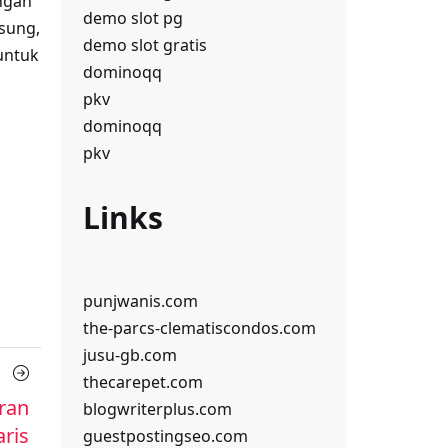
ngan
demo slot pg
gsung,
demo slot gratis
untuk
dominoqq
pkv
dominoqq
pkv
Links
punjwanis.com
the-parcs-clematiscondos.com
jusu-gb.com
Next
thecarepet.com
Article
ran
blogwriterplus.com
aris
guestpostingseo.com