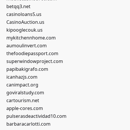
betqq3.net
casinoloans5.us
CasinoAuction.us
kipooglecouk.us
mykitchennhome.com
aumoulinvert.com
thefoodiepassport.com
superwindowproject.com
papibakigrafo.com
icanhazjs.com
canimpact.org
goviralstudy.com
cartourism.net
apple-cores.com
pulserasdeactividad10.com
barbaracarlotti.com