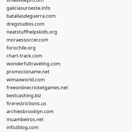
galiciasuroeste.info
batallasdeguerra.com
dregstudios.com
neatstuffhelpskids.org
moraessoccer.com
forochile.org
chart-track.com
wonderfultraveling.com
promocioname.net
wimaxworld.com
freeonlinecricketgames.net
bestcashing.biz
firerestrictions.us
archiesbrooklyn.com
muambeiros.net
infozblog.com