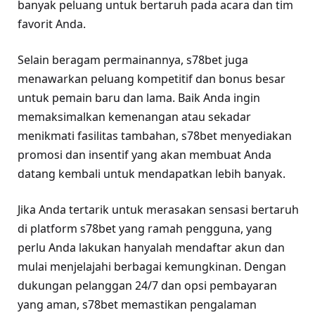
banyak peluang untuk bertaruh pada acara dan tim
favorit Anda.
Selain beragam permainannya, s78bet juga
menawarkan peluang kompetitif dan bonus besar
untuk pemain baru dan lama. Baik Anda ingin
memaksimalkan kemenangan atau sekadar
menikmati fasilitas tambahan, s78bet menyediakan
promosi dan insentif yang akan membuat Anda
datang kembali untuk mendapatkan lebih banyak.
Jika Anda tertarik untuk merasakan sensasi bertaruh
di platform s78bet yang ramah pengguna, yang
perlu Anda lakukan hanyalah mendaftar akun dan
mulai menjelajahi berbagai kemungkinan. Dengan
dukungan pelanggan 24/7 dan opsi pembayaran
yang aman, s78bet memastikan pengalaman