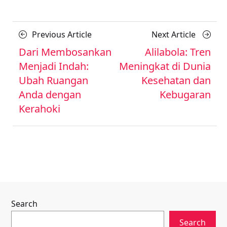
Posts
Previous
Next
Previous Article
Next Article
navigation
Article
Article
Dari Membosankan
Alilabola: Tren
Menjadi Indah:
Meningkat di Dunia
Ubah Ruangan
Kesehatan dan
Anda dengan
Kebugaran
Kerahoki
Search
Search