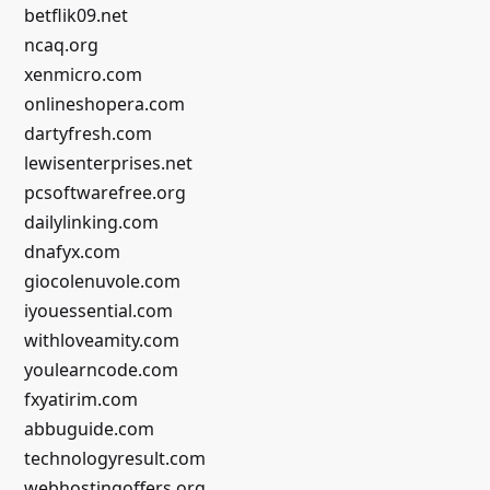
betflik09.net
ncaq.org
xenmicro.com
onlineshopera.com
dartyfresh.com
lewisenterprises.net
pcsoftwarefree.org
dailylinking.com
dnafyx.com
giocolenuvole.com
iyouessential.com
withloveamity.com
youlearncode.com
fxyatirim.com
abbuguide.com
technologyresult.com
webhostingoffers.org