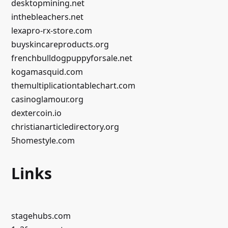
desktopmining.net
inthebleachers.net
lexapro-rx-store.com
buyskincareproducts.org
frenchbulldogpuppyforsale.net
kogamasquid.com
themultiplicationtablechart.com
casinoglamour.org
dextercoin.io
christianarticledirectory.org
5homestyle.com
Links
stagehubs.com