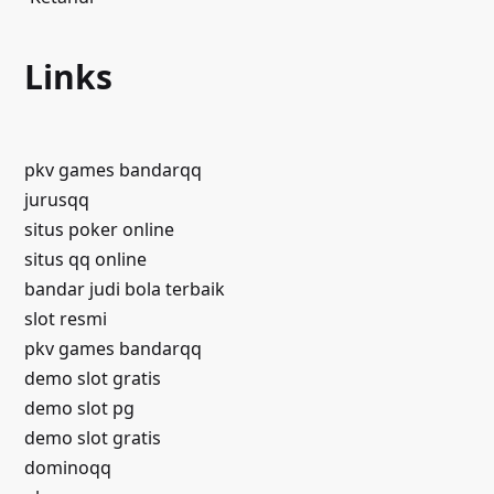
Links
pkv games bandarqq
jurusqq
situs poker online
situs qq online
bandar judi bola terbaik
slot resmi
pkv games bandarqq
demo slot gratis
demo slot pg
demo slot gratis
dominoqq