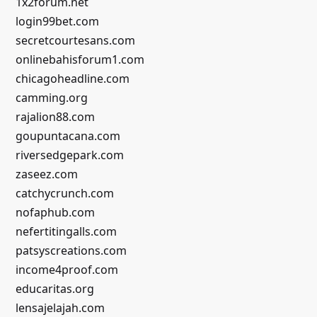
1x2forum.net
login99bet.com
secretcourtesans.com
onlinebahisforum1.com
chicagoheadline.com
camming.org
rajalion88.com
goupuntacana.com
riversedgepark.com
zaseez.com
catchycrunch.com
nofaphub.com
nefertitingalls.com
patsyscreations.com
income4proof.com
educaritas.org
lensajelajah.com