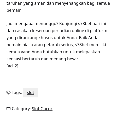
taruhan yang aman dan menyenangkan bagi semua
pemain.
Jadi mengapa menunggu? Kunjungi s78bet hari ini
dan rasakan keseruan perjudian online di platform
yang dirancang khusus untuk Anda. Baik Anda
pemain biasa atau petaruh serius, s78bet memiliki
semua yang Anda butuhkan untuk melepaskan
sensasi bertaruh dan menang besar.
[ad_2]
Tags:
slot
Category:
Slot Gacor