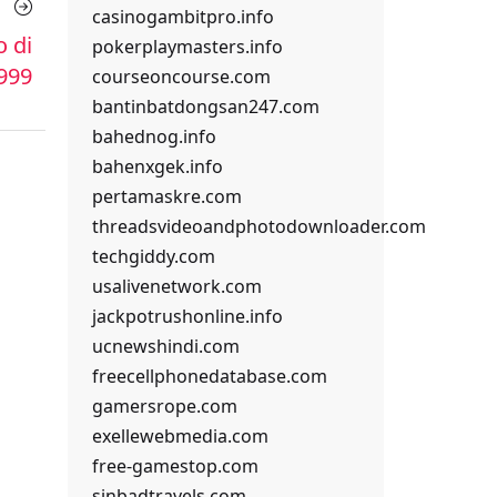
Next
casinogambitpro.info
Article
 di
pokerplaymasters.info
999
courseoncourse.com
bantinbatdongsan247.com
bahednog.info
bahenxgek.info
pertamaskre.com
threadsvideoandphotodownloader.com
techgiddy.com
usalivenetwork.com
jackpotrushonline.info
ucnewshindi.com
freecellphonedatabase.com
gamersrope.com
exellewebmedia.com
free-gamestop.com
sinbadtravels.com