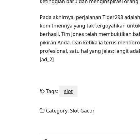
ketinggian baru dan menginspirasi orang 
Pada akhirnya, perjalanan Tiger298 adalah
komitmennya yang tak tergoyahkan untuk
berhasil, Tim Jones telah membuktikan b
pikiran Anda. Dan ketika ia terus mendor
profesional, satu hal yang jelas: langit ad
[ad_2]
Tags:
slot
Category:
Slot Gacor
Posts