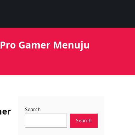
g Pro Gamer Menuju
mer
Search
Search