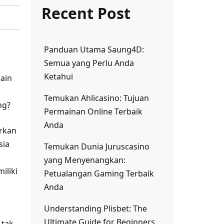
Recent Post
Panduan Utama Saung4D:
Semua yang Perlu Anda
Ketahui
main
Temukan Ahlicasino: Tujuan
ng?
Permainan Online Terbaik
Anda
irkan
sia
Temukan Dunia Juruscasino
yang Menyenangkan:
iliki
Petualangan Gaming Terbaik
Anda
Understanding Plisbet: The
Ultimate Guide for Beginners
 tak