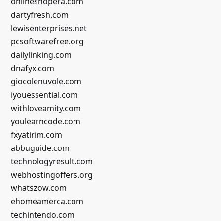
onlineshopera.com
dartyfresh.com
lewisenterprises.net
pcsoftwarefree.org
dailylinking.com
dnafyx.com
giocolenuvole.com
iyouessential.com
withloveamity.com
youlearncode.com
fxyatirim.com
abbuguide.com
technologyresult.com
webhostingoffers.org
whatszow.com
ehomeamerca.com
techintendo.com