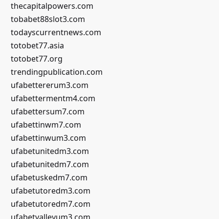
thecapitalpowers.com
tobabet88slot3.com
todayscurrentnews.com
totobet77.asia
totobet77.org
trendingpublication.com
ufabettererum3.com
ufabettermentm4.com
ufabettersum7.com
ufabettinwm7.com
ufabettinwum3.com
ufabetunitedm3.com
ufabetunitedm7.com
ufabetuskedm7.com
ufabetutoredm3.com
ufabetutoredm7.com
ufabetvalleyum3.com