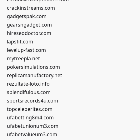
crackinstreams.com
gadgetspak.com
gearsngadget.com
hireseodoctor.com
lapsfit.com
levelup-fast.com
mytreepla.net
pokersimulations.com
replicamanufactory.net
rezultate-loto.info
splendifulous.com
sportsrecords4u.com
topceleberites.com
ufabetting8m4.com
ufabetunionum3.com
ufabetvalueum3.com