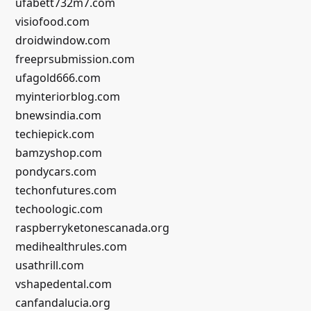
ufabett732m7.com
visiofood.com
droidwindow.com
freeprsubmission.com
ufagold666.com
myinteriorblog.com
bnewsindia.com
techiepick.com
bamzyshop.com
pondycars.com
techonfutures.com
techoologic.com
raspberryketonescanada.org
medihealthrules.com
usathrill.com
vshapedental.com
canfandalucia.org