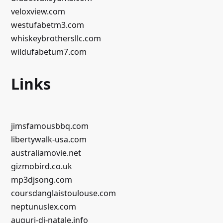
veloxview.com
westufabetm3.com
whiskeybrothersllc.com
wildufabetum7.com
Links
jimsfamousbbq.com
libertywalk-usa.com
australiamovie.net
gizmobird.co.uk
mp3djsong.com
coursdanglaistoulouse.com
neptunuslex.com
auguri-di-natale.info