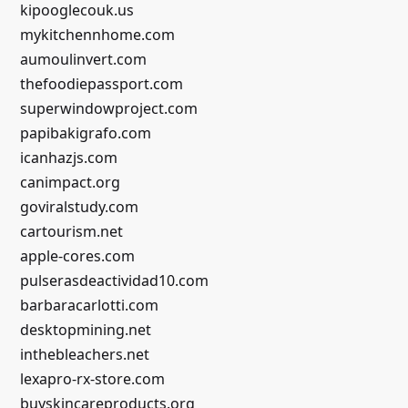
kipooglecouk.us
mykitchennhome.com
aumoulinvert.com
thefoodiepassport.com
superwindowproject.com
papibakigrafo.com
icanhazjs.com
canimpact.org
goviralstudy.com
cartourism.net
apple-cores.com
pulserasdeactividad10.com
barbaracarlotti.com
desktopmining.net
inthebleachers.net
lexapro-rx-store.com
buyskincareproducts.org