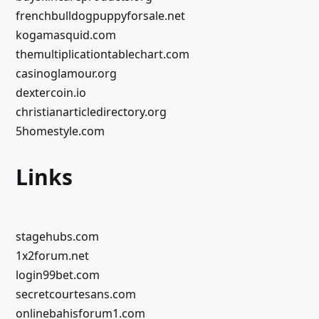
frenchbulldogpuppyforsale.net
kogamasquid.com
themultiplicationtablechart.com
casinoglamour.org
dextercoin.io
christianarticledirectory.org
5homestyle.com
Links
stagehubs.com
1x2forum.net
login99bet.com
secretcourtesans.com
onlinebahisforum1.com