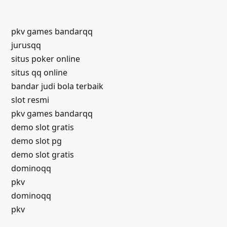
pkv games bandarqq
jurusqq
situs poker online
situs qq online
bandar judi bola terbaik
slot resmi
pkv games bandarqq
demo slot gratis
demo slot pg
demo slot gratis
dominoqq
pkv
dominoqq
pkv