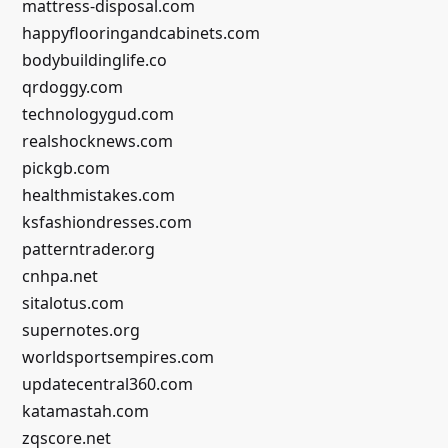
mattress-disposal.com
happyflooringandcabinets.com
bodybuildinglife.co
qrdoggy.com
technologygud.com
realshocknews.com
pickgb.com
healthmistakes.com
ksfashiondresses.com
patterntrader.org
cnhpa.net
sitalotus.com
supernotes.org
worldsportsempires.com
updatecentral360.com
katamastah.com
zqscore.net