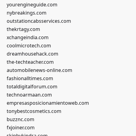
yourengineguide.com
nybreakings.com
outstationcabsservices.com
thekrtagy.com
xchangeindia.com
coolmicrotech.com
dreamhousehack.com
the-techteacher.com
automobilenews-online.com
fashionalltimes.com
totaldigitalforum.com
technoarmaan.com
empresasposicionamientoweb.com
tonybestcosmetics.com
buzznc.com
fxjoiner.com
skinbykindra.com