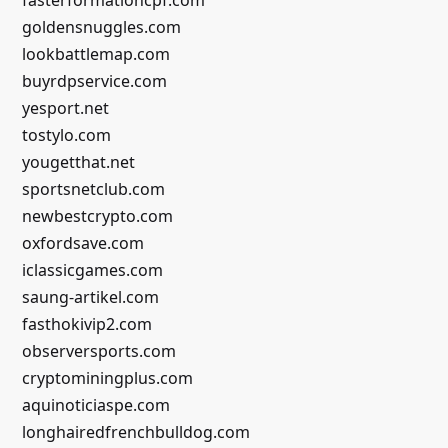
fasterformationcpf.com
goldensnuggles.com
lookbattlemap.com
buyrdpservice.com
yesport.net
tostylo.com
yougetthat.net
sportsnetclub.com
newbestcrypto.com
oxfordsave.com
iclassicgames.com
saung-artikel.com
fasthokivip2.com
observersports.com
cryptominingplus.com
aquinoticiaspe.com
longhairedfrenchbulldog.com