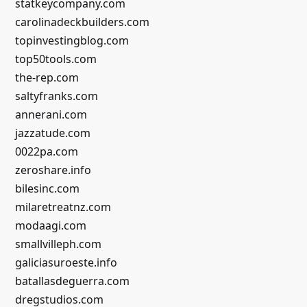
statkeycompany.com
carolinadeckbuilders.com
topinvestingblog.com
top50tools.com
the-rep.com
saltyfranks.com
annerani.com
jazzatude.com
0022pa.com
zeroshare.info
bilesinc.com
milaretreatnz.com
modaagi.com
smallvilleph.com
galiciasuroeste.info
batallasdeguerra.com
dregstudios.com