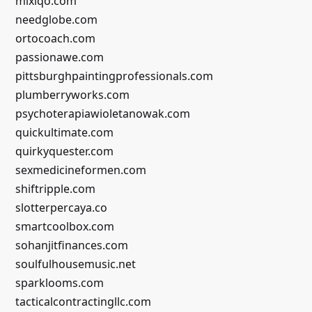
mixiqo.com
needglobe.com
ortocoach.com
passionawe.com
pittsburghpaintingprofessionals.com
plumberryworks.com
psychoterapiawioletanowak.com
quickultimate.com
quirkyquester.com
sexmedicineformen.com
shiftripple.com
slotterpercaya.co
smartcoolbox.com
sohanjitfinances.com
soulfulhousemusic.net
sparklooms.com
tacticalcontractingllc.com