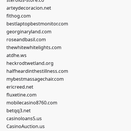
arteydecoracion.net
fithog.com
bestlaptopbestmonitor.com
georginaryland.com
roseandbasil.com
thewhitewhitelights.com
atdhe.ws
heckrodtwetland.org
halfheardinthestillness.com
mybestmassagechair.com
ericreed.net
fluxetine.com
mobilecasino8760.com
betqq3.net
casinoloans5.us
CasinoAuction.us