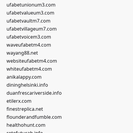
ufabetunionum3.com
ufabetvalueum3.com
ufabetvaultm7.com
ufabetvillageum7.com
ufabetvoicem3.com
waveufabetm4.com
wayang88.net
websiteufabetm4.com
whiteufabetm4.com
anikalappy.com
dininghelsinki.info
duanfrescariverside.info
etilerx.com
finestreplica.net
flounderandfumble.com
healthohunt.com