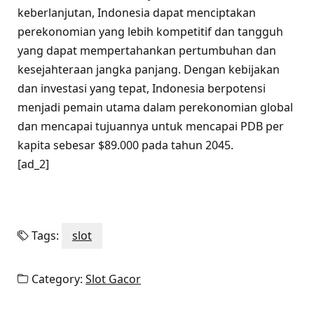
keberlanjutan, Indonesia dapat menciptakan
perekonomian yang lebih kompetitif dan tangguh
yang dapat mempertahankan pertumbuhan dan
kesejahteraan jangka panjang. Dengan kebijakan
dan investasi yang tepat, Indonesia berpotensi
menjadi pemain utama dalam perekonomian global
dan mencapai tujuannya untuk mencapai PDB per
kapita sebesar $89.000 pada tahun 2045.
[ad_2]
Tags:
slot
Category:
Slot Gacor