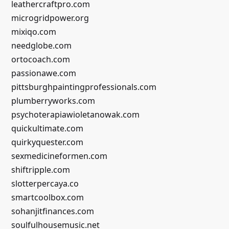
leathercraftpro.com
microgridpower.org
mixiqo.com
needglobe.com
ortocoach.com
passionawe.com
pittsburghpaintingprofessionals.com
plumberryworks.com
psychoterapiawioletanowak.com
quickultimate.com
quirkyquester.com
sexmedicineformen.com
shiftripple.com
slotterpercaya.co
smartcoolbox.com
sohanjitfinances.com
soulfulhousemusic.net