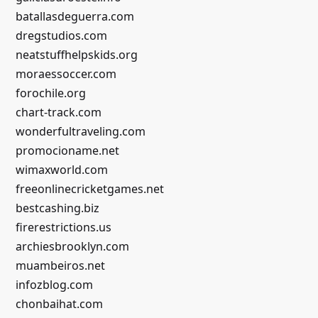
batallasdeguerra.com
dregstudios.com
neatstuffhelpskids.org
moraessoccer.com
forochile.org
chart-track.com
wonderfultraveling.com
promocioname.net
wimaxworld.com
freeonlinecricketgames.net
bestcashing.biz
firerestrictions.us
archiesbrooklyn.com
muambeiros.net
infozblog.com
chonbaihat.com