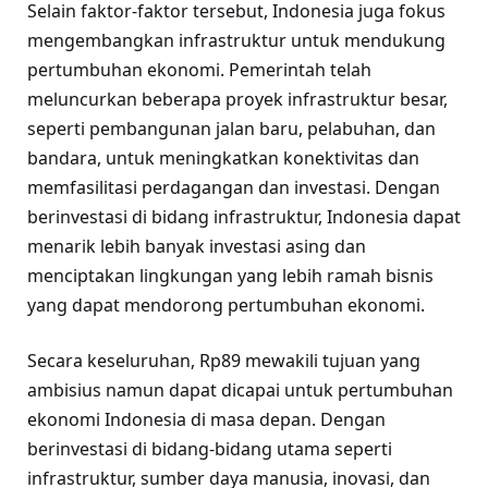
Selain faktor-faktor tersebut, Indonesia juga fokus
mengembangkan infrastruktur untuk mendukung
pertumbuhan ekonomi. Pemerintah telah
meluncurkan beberapa proyek infrastruktur besar,
seperti pembangunan jalan baru, pelabuhan, dan
bandara, untuk meningkatkan konektivitas dan
memfasilitasi perdagangan dan investasi. Dengan
berinvestasi di bidang infrastruktur, Indonesia dapat
menarik lebih banyak investasi asing dan
menciptakan lingkungan yang lebih ramah bisnis
yang dapat mendorong pertumbuhan ekonomi.
Secara keseluruhan, Rp89 mewakili tujuan yang
ambisius namun dapat dicapai untuk pertumbuhan
ekonomi Indonesia di masa depan. Dengan
berinvestasi di bidang-bidang utama seperti
infrastruktur, sumber daya manusia, inovasi, dan