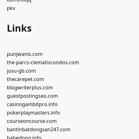
pkv
Links
punjwanis.com
the-parcs-clematiscondos.com
jusu-gb.com
thecarepet.com
blogwriterplus.com
guestpostingseo.com
casinogambitpro.info
pokerplaymasters.info
courseoncourse.com
bantinbatdongsan247.com
bahednog.info