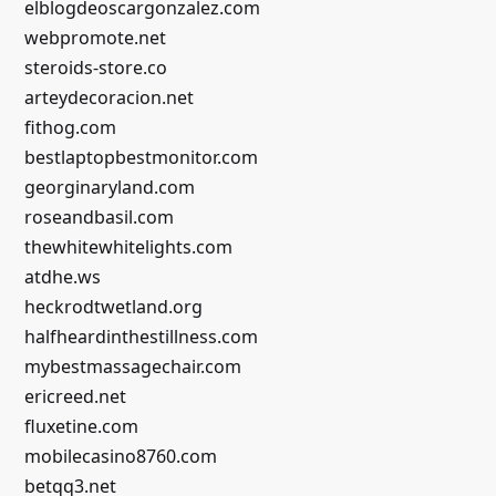
elblogdeoscargonzalez.com
webpromote.net
steroids-store.co
arteydecoracion.net
fithog.com
bestlaptopbestmonitor.com
georginaryland.com
roseandbasil.com
thewhitewhitelights.com
atdhe.ws
heckrodtwetland.org
halfheardinthestillness.com
mybestmassagechair.com
ericreed.net
fluxetine.com
mobilecasino8760.com
betqq3.net