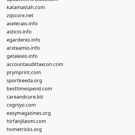
katamastah.com
zqscore.net
aseleraio.info
asticio.info
egardenio.info
arxteamio.info
getalexio.info
accountaudittaxcon.com
prymprint.com
sportkeeda.org
besttimespend.com
careandcure.biz
cogniyo.com
easymagazines.org
hirfanjilasmi.com
hometricks.org