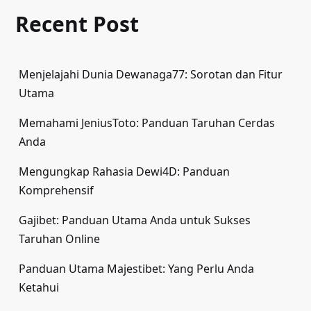
Recent Post
Menjelajahi Dunia Dewanaga77: Sorotan dan Fitur
Utama
Memahami JeniusToto: Panduan Taruhan Cerdas
Anda
Mengungkap Rahasia Dewi4D: Panduan
Komprehensif
Gajibet: Panduan Utama Anda untuk Sukses
Taruhan Online
Panduan Utama Majestibet: Yang Perlu Anda
Ketahui