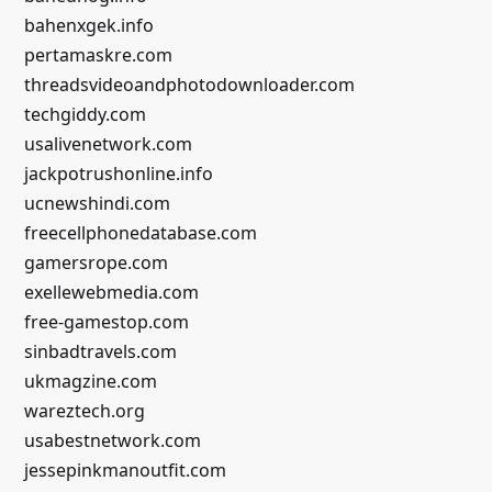
bahenxgek.info
pertamaskre.com
threadsvideoandphotodownloader.com
techgiddy.com
usalivenetwork.com
jackpotrushonline.info
ucnewshindi.com
freecellphonedatabase.com
gamersrope.com
exellewebmedia.com
free-gamestop.com
sinbadtravels.com
ukmagzine.com
wareztech.org
usabestnetwork.com
jessepinkmanoutfit.com