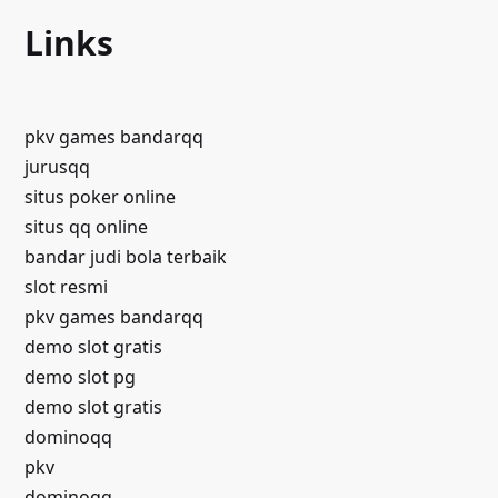
Links
pkv games bandarqq
jurusqq
situs poker online
situs qq online
bandar judi bola terbaik
slot resmi
pkv games bandarqq
demo slot gratis
demo slot pg
demo slot gratis
dominoqq
pkv
dominoqq