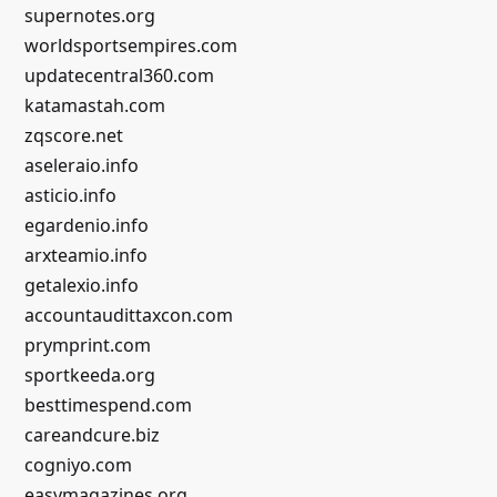
supernotes.org
worldsportsempires.com
updatecentral360.com
katamastah.com
zqscore.net
aseleraio.info
asticio.info
egardenio.info
arxteamio.info
getalexio.info
accountaudittaxcon.com
prymprint.com
sportkeeda.org
besttimespend.com
careandcure.biz
cogniyo.com
easymagazines.org