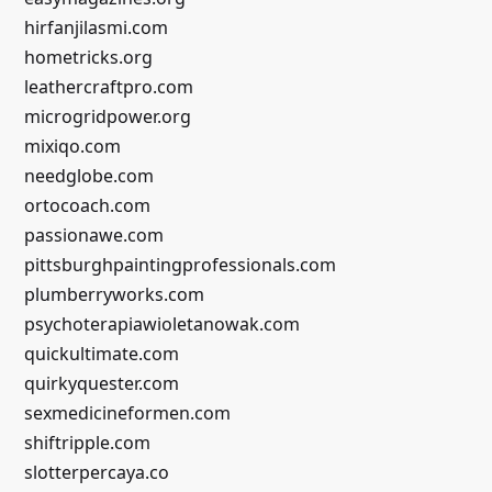
hirfanjilasmi.com
hometricks.org
leathercraftpro.com
microgridpower.org
mixiqo.com
needglobe.com
ortocoach.com
passionawe.com
pittsburghpaintingprofessionals.com
plumberryworks.com
psychoterapiawioletanowak.com
quickultimate.com
quirkyquester.com
sexmedicineformen.com
shiftripple.com
slotterpercaya.co