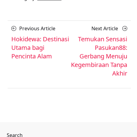
Posts
Previous
Next
Previous Article
Next Article
navigation
Article
Article
Hokidewa: Destinasi
Temukan Sensasi
Utama bagi
Pasukan88:
Pencinta Alam
Gerbang Menuju
Kegembiraan Tanpa
Akhir
Search