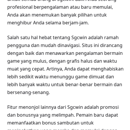
profesional berpengalaman atau baru memulai,
Anda akan menemukan banyak pilihan untuk
menghibur Anda selama berjam-jam.
Salah satu hal hebat tentang Sgcwin adalah ramah
pengguna dan mudah dinavigasi. Situs ini dirancang
dengan baik dan menawarkan pengalaman bermain
game yang mulus, dengan grafis halus dan waktu
muat yang cepat. Artinya, Anda dapat menghabiskan
lebih sedikit waktu menunggu game dimuat dan
lebih banyak waktu untuk benar-benar bermain dan
bersenang-senang.
Fitur menonjol lainnya dari Sgcwin adalah promosi
dan bonusnya yang melimpah. Pemain baru dapat
memanfaatkan bonus sambutan untuk