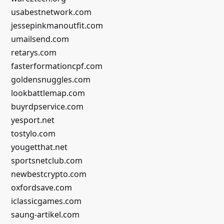
usabestnetwork.com
jessepinkmanoutfit.com
umailsend.com
retarys.com
fasterformationcpf.com
goldensnuggles.com
lookbattlemap.com
buyrdpservice.com
yesport.net
tostylo.com
yougetthat.net
sportsnetclub.com
newbestcrypto.com
oxfordsave.com
iclassicgames.com
saung-artikel.com