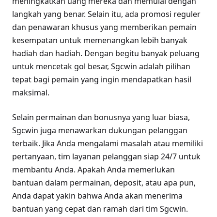
meningkatkan uang mereka dan memulai dengan
langkah yang benar. Selain itu, ada promosi reguler
dan penawaran khusus yang memberikan pemain
kesempatan untuk memenangkan lebih banyak
hadiah dan hadiah. Dengan begitu banyak peluang
untuk mencetak gol besar, Sgcwin adalah pilihan
tepat bagi pemain yang ingin mendapatkan hasil
maksimal.
Selain permainan dan bonusnya yang luar biasa,
Sgcwin juga menawarkan dukungan pelanggan
terbaik. Jika Anda mengalami masalah atau memiliki
pertanyaan, tim layanan pelanggan siap 24/7 untuk
membantu Anda. Apakah Anda memerlukan
bantuan dalam permainan, deposit, atau apa pun,
Anda dapat yakin bahwa Anda akan menerima
bantuan yang cepat dan ramah dari tim Sgcwin.