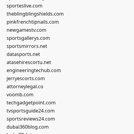
sporteslive.com
theblingblingshields.com
pinkfrenchtipnails.com
newgamestv.com
sportsgallerys.com
sportsmirrors.net
datasports.net
atasehirescortu.net
engineeringtechub.com
jerryescorts.com
attorneylegal.co
voomb.com
techgadgetpoint.com
tvsportsguide24.com
sportsreviews24.com
dubai360blog.com