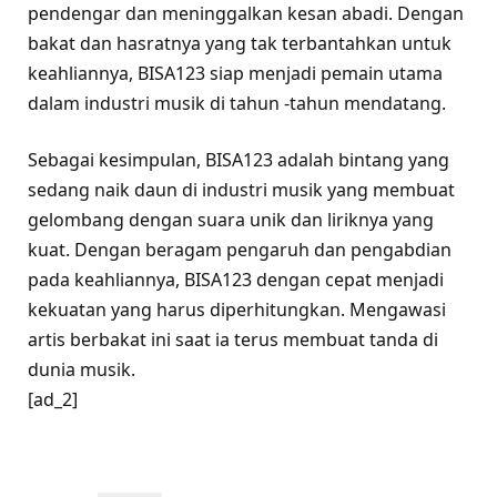
pendengar dan meninggalkan kesan abadi. Dengan
bakat dan hasratnya yang tak terbantahkan untuk
keahliannya, BISA123 siap menjadi pemain utama
dalam industri musik di tahun -tahun mendatang.
Sebagai kesimpulan, BISA123 adalah bintang yang
sedang naik daun di industri musik yang membuat
gelombang dengan suara unik dan liriknya yang
kuat. Dengan beragam pengaruh dan pengabdian
pada keahliannya, BISA123 dengan cepat menjadi
kekuatan yang harus diperhitungkan. Mengawasi
artis berbakat ini saat ia terus membuat tanda di
dunia musik.
[ad_2]