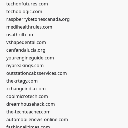
techonfutures.com
techoologic.com
raspberryketonescanada.org
medihealthrules.com
usathrill.com
vshapedental.com
canfandalucia.org
yourengineguide.com
nybreakings.com
outstationcabsservices.com
thekrtagy.com
xchangeindia.com
coolmicrotech.com
dreamhousehack.com
the-techteacher.com
automobilenews-online.com
fashionalltimes.com