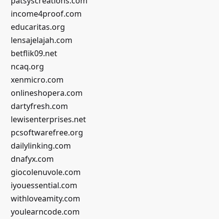
patsyscreations.com
income4proof.com
educaritas.org
lensajelajah.com
betflik09.net
ncaq.org
xenmicro.com
onlineshopera.com
dartyfresh.com
lewisenterprises.net
pcsoftwarefree.org
dailylinking.com
dnafyx.com
giocolenuvole.com
iyouessential.com
withloveamity.com
youlearncode.com