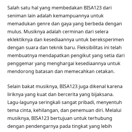
Salah satu hal yang membedakan BISA123 dari
seniman lain adalah kemampuannya untuk
memadukan genre dan gaya yang berbeda dengan
mulus. Musiknya adalah cerminan dari selera
eklektiknya dan kesediaannya untuk bereksperimen
dengan suara dan teknik baru. Fleksibilitas ini telah
membuatnya mendapatkan pengikut yang setia dari
penggemar yang menghargai kesediaannya untuk
mendorong batasan dan memecahkan cetakan.
Selain bakat musiknya, BISA123 juga dikenal karena
liriknya yang kuat dan bercerita yang bijaksana.
Lagu-lagunya seringkali sangat pribadi, menyentuh
tema cinta, kehilangan, dan penemuan diri. Melalui
musiknya, BISA123 bertujuan untuk terhubung
dengan pendengarnya pada tingkat yang lebih