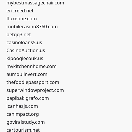
mybestmassagechair.com
ericreed.net
fluxetine.com
mobilecasino8760.com
betqq3.net
casinoloans5.us
CasinoAuction.us
kipooglecouk.us
mykitchennhome.com
aumoulinvert.com
thefoodiepassport.com
superwindowproject.com
papibakigrafo.com
icanhazjs.com
canimpact.org
goviralstudy.com
cartourism.net