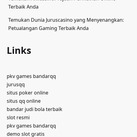
Terbaik Anda
Temukan Dunia Juruscasino yang Menyenangkan:
Petualangan Gaming Terbaik Anda
Links
pkv games bandarqq
jurusqq
situs poker online
situs qq online
bandar judi bola terbaik
slot resmi
pkv games bandarqq
demo slot gratis