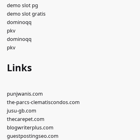
demo slot pg
demo slot gratis
dominoqq
pkv
dominoqq
pkv
Links
punjwanis.com
the-parcs-clematiscondos.com
jusu-gb.com
thecarepet.com
blogwriterplus.com
guestpostingseo.com