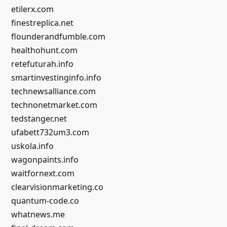
etilerx.com
finestreplica.net
flounderandfumble.com
healthohunt.com
retefuturah.info
smartinvestinginfo.info
technewsalliance.com
technonetmarket.com
tedstanger.net
ufabett732um3.com
uskola.info
wagonpaints.info
waitfornext.com
clearvisionmarketing.co
quantum-code.co
whatnews.me