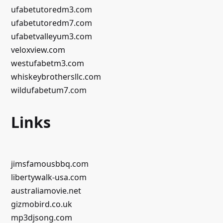
ufabetutoredm3.com
ufabetutoredm7.com
ufabetvalleyum3.com
veloxview.com
westufabetm3.com
whiskeybrothersllc.com
wildufabetum7.com
Links
jimsfamousbbq.com
libertywalk-usa.com
australiamovie.net
gizmobird.co.uk
mp3djsong.com