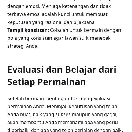
dengan emosi. Menjaga ketenangan dan tidak
terbawa emosi adalah kunci untuk membuat
keputusan yang rasional dan bijaksana.
Tampil konsisten
: Cobalah untuk bermain dengan
pola yang konsisten agar lawan sulit menebak
strategi Anda.
Evaluasi dan Belajar dari
Setiap Permainan
Setelah bermain, penting untuk mengevaluasi
permainan Anda. Meninjau keputusan yang telah
Anda buat, baik yang sukses maupun yang gagal,
akan membantu Anda memahami apa yang perlu
diperbaiki dan apa yang telah berjalan dengan baik.