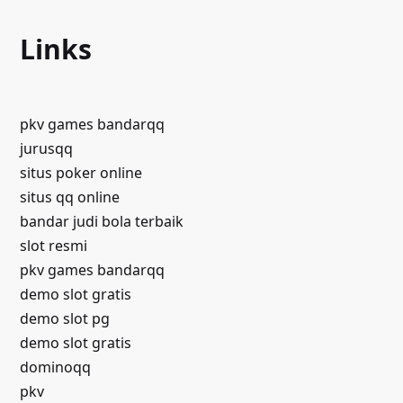
Links
pkv games bandarqq
jurusqq
situs poker online
situs qq online
bandar judi bola terbaik
slot resmi
pkv games bandarqq
demo slot gratis
demo slot pg
demo slot gratis
dominoqq
pkv