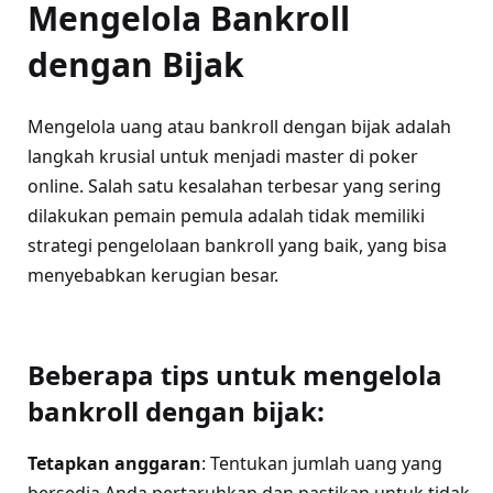
Mengelola Bankroll
dengan Bijak
Mengelola uang atau bankroll dengan bijak adalah
langkah krusial untuk menjadi master di poker
online. Salah satu kesalahan terbesar yang sering
dilakukan pemain pemula adalah tidak memiliki
strategi pengelolaan bankroll yang baik, yang bisa
menyebabkan kerugian besar.
Beberapa tips untuk mengelola
bankroll dengan bijak:
Tetapkan anggaran
: Tentukan jumlah uang yang