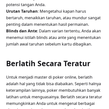
potensi tangan Anda.
Urutan Taruhan
: Mengetahui kapan harus
bertaruh, menaikkan taruhan, atau mundur sangat
penting dalam menentukan hasil permainan.
Blinds dan Ante
: Dalam varian tertentu, Anda akan
menemui istilah blinds atau ante yang menentukan
jumlah awal taruhan sebelum kartu dibagikan.
Berlatih Secara Teratur
Untuk menjadi master di poker online, berlatih
adalah hal yang tidak bisa diabaikan. Seperti halnya
keterampilan lainnya, poker membutuhkan banyak
latihan untuk menguasainya. Berlatih secara teratur
memungkinkan Anda untuk mengenal berbagai