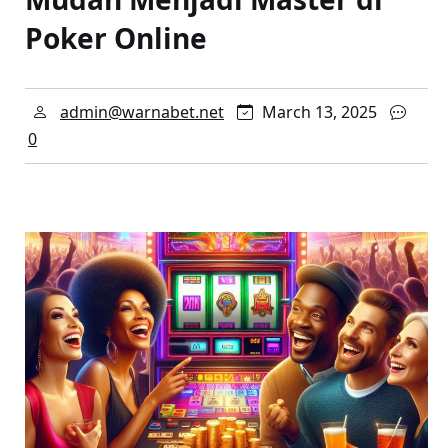
Poker Online
admin@warnabet.net
March 13, 2025
0