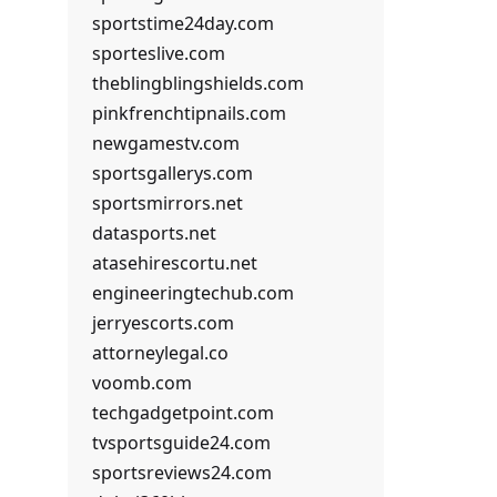
sportstime24day.com
sporteslive.com
theblingblingshields.com
pinkfrenchtipnails.com
newgamestv.com
sportsgallerys.com
sportsmirrors.net
datasports.net
atasehirescortu.net
engineeringtechub.com
jerryescorts.com
attorneylegal.co
voomb.com
techgadgetpoint.com
tvsportsguide24.com
sportsreviews24.com