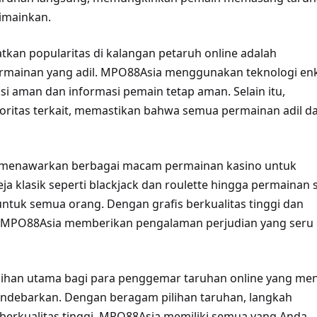
imainkan.
an popularitas di kalangan petaruh online adalah
mainan yang adil. MPO88Asia menggunakan teknologi enk
i aman dan informasi pemain tetap aman. Selain itu,
toritas terkait, memastikan bahwa semua permainan adil d
a menawarkan berbagai macam permainan kasino untuk
a klasik seperti blackjack dan roulette hingga permainan s
tuk semua orang. Dengan grafis berkualitas tinggi dan
o MPO88Asia memberikan pengalaman perjudian yang seru
lihan utama bagi para penggemar taruhan online yang men
debarkan. Dengan beragam pilihan taruhan, langkah
berkualitas tinggi, MPO88Asia memiliki semua yang Anda