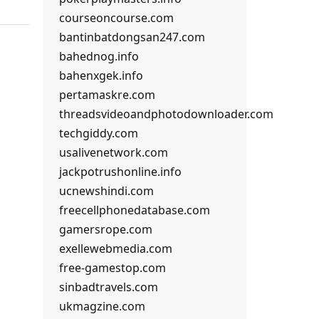
courseoncourse.com
bantinbatdongsan247.com
bahednog.info
bahenxgek.info
pertamaskre.com
threadsvideoandphotodownloader.com
techgiddy.com
usalivenetwork.com
jackpotrushonline.info
ucnewshindi.com
freecellphonedatabase.com
gamersrope.com
exellewebmedia.com
free-gamestop.com
sinbadtravels.com
ukmagzine.com