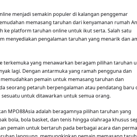
online menjadi semakin populer di kalangan penggemar
n kemudahan memasang taruhan dari kenyamanan rumah A
h ke platform taruhan online untuk ikut serta. Salah satu
lam menyediakan pengalaman taruhan yang menarik dan a
ne terkemuka yang menawarkan beragam pilihan taruhan 
banyak lagi. Dengan antarmuka yang ramah pengguna dan
a memudahkan pemain untuk memasang taruhan dan
Anda seorang petaruh berpengalaman atau pendatang baru 
i sesuatu untuk ditawarkan untuk semua orang.
an MPO88Asia adalah beragamnya pilihan taruhan yang
pak bola, bola basket, dan tenis hingga olahraga khusus se
an pemain untuk bertaruh pada berbagai acara dan perma
 taruhan langsung, memungkinkan pemain memasang taru