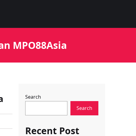
gan MPO88Asia
a
Search
Search
Recent Post