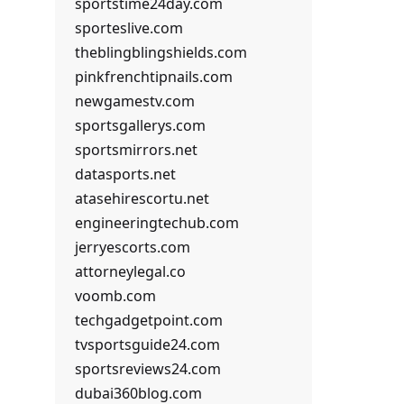
sportstime24day.com
sporteslive.com
theblingblingshields.com
pinkfrenchtipnails.com
newgamestv.com
sportsgallerys.com
sportsmirrors.net
datasports.net
atasehirescortu.net
engineeringtechub.com
jerryescorts.com
attorneylegal.co
voomb.com
techgadgetpoint.com
tvsportsguide24.com
sportsreviews24.com
dubai360blog.com