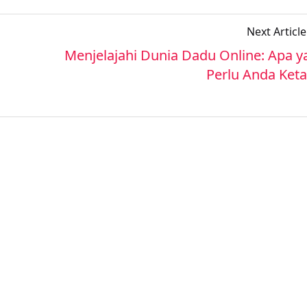
Next Article
Menjelajahi Dunia Dadu Online: Apa y
Perlu Anda Keta