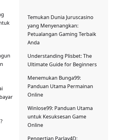
ng
Temukan Dunia Juruscasino
ntuk
yang Menyenangkan:
Petualangan Gaming Terbaik
Anda
angun
Understanding Plisbet: The
an
Ultimate Guide for Beginners
Menemukan Bunga99:
Panduan Utama Permainan
ai
Online
bayar
Winlose99: Panduan Utama
untuk Kesuksesan Game
?
Online
Pengertian Parlay4D: