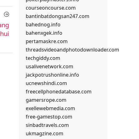
courseoncourse.com
Next
bantinbatdongsan247.com
Article
ang
bahednog.info
hui
bahenxgek.info
pertamaskre.com
threadsvideoandphotodownloader.com
techgiddy.com
usalivenetwork.com
jackpotrushonline.info
ucnewshindi.com
freecellphonedatabase.com
gamersrope.com
exellewebmedia.com
free-gamestop.com
sinbadtravels.com
ukmagzine.com