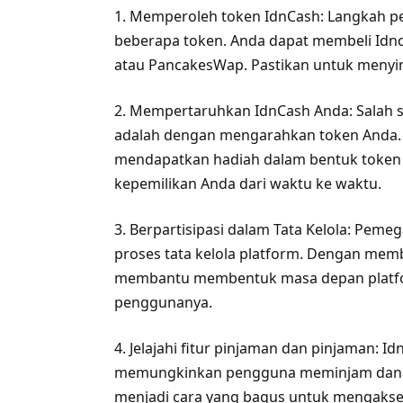
1. Memperoleh token IdnCash: Langkah 
beberapa token. Anda dapat membeli Idnc
atau PancakesWap. Pastikan untuk menyi
2. Mempertaruhkan IdnCash Anda: Salah 
adalah dengan mengarahkan token Anda.
mendapatkan hadiah dalam bentuk token
kepemilikan Anda dari waktu ke waktu.
3. Berpartisipasi dalam Tata Kelola: Pem
proses tata kelola platform. Dengan mem
membantu membentuk masa depan platfo
penggunanya.
4. Jelajahi fitur pinjaman dan pinjaman:
memungkinkan pengguna meminjam dana m
menjadi cara yang bagus untuk mengakses 