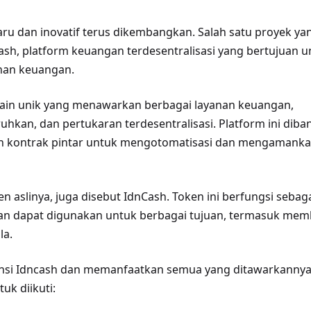
aru dan inovatif terus dikembangkan. Salah satu proyek ya
sh, platform keuangan terdesentralisasi yang bertujuan u
anan keuangan.
hain unik yang menawarkan berbagai layanan keuangan,
kan, dan pertukaran terdesentralisasi. Platform ini dib
n kontrak pintar untuk mengotomatisasi dan mengamank
n aslinya, juga disebut IdnCash. Token ini berfungsi sebag
an dapat digunakan untuk berbagai tujuan, termasuk mem
la.
nsi Idncash dan memanfaatkan semua yang ditawarkannya
uk diikuti: