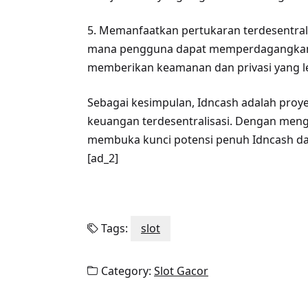
5. Memanfaatkan pertukaran terdesentrali
mana pengguna dapat memperdagangkan be
memberikan keamanan dan privasi yang le
Sebagai kesimpulan, Idncash adalah proy
keuangan terdesentralisasi. Dengan mengi
membuka kunci potensi penuh Idncash d
[ad_2]
Tags:
slot
Category:
Slot Gacor