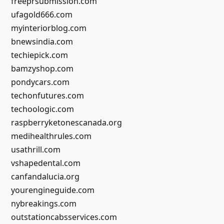
freeprsubmission.com
ufagold666.com
myinteriorblog.com
bnewsindia.com
techiepick.com
bamzyshop.com
pondycars.com
techonfutures.com
techoologic.com
raspberryketonescanada.org
medihealthrules.com
usathrill.com
vshapedental.com
canfandalucia.org
yourengineguide.com
nybreakings.com
outstationcabsservices.com