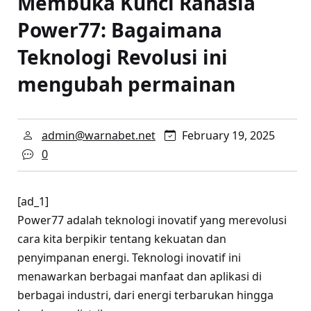
Membuka Kunci Rahasia
Power77: Bagaimana
Teknologi Revolusi ini
mengubah permainan
admin@warnabet.net
February 19, 2025
0
[ad_1]
Power77 adalah teknologi inovatif yang merevolusi
cara kita berpikir tentang kekuatan dan
penyimpanan energi. Teknologi inovatif ini
menawarkan berbagai manfaat dan aplikasi di
berbagai industri, dari energi terbarukan hingga