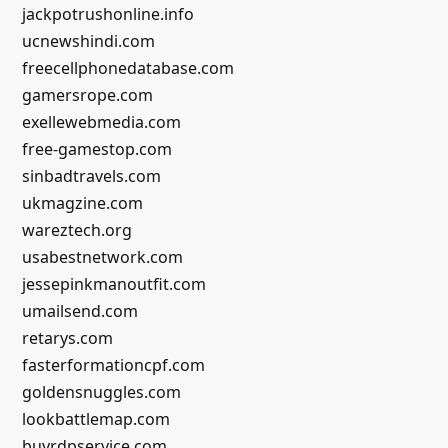
jackpotrushonline.info
ucnewshindi.com
freecellphonedatabase.com
gamersrope.com
exellewebmedia.com
free-gamestop.com
sinbadtravels.com
ukmagzine.com
wareztech.org
usabestnetwork.com
jessepinkmanoutfit.com
umailsend.com
retarys.com
fasterformationcpf.com
goldensnuggles.com
lookbattlemap.com
buyrdpservice.com