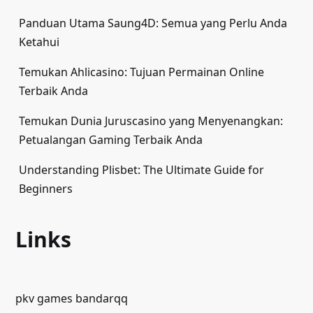
Panduan Utama Saung4D: Semua yang Perlu Anda
Ketahui
Temukan Ahlicasino: Tujuan Permainan Online
Terbaik Anda
Temukan Dunia Juruscasino yang Menyenangkan:
Petualangan Gaming Terbaik Anda
Understanding Plisbet: The Ultimate Guide for
Beginners
Links
pkv games bandarqq