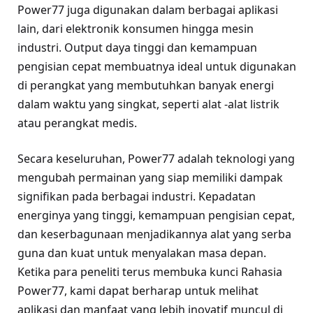
Power77 juga digunakan dalam berbagai aplikasi
lain, dari elektronik konsumen hingga mesin
industri. Output daya tinggi dan kemampuan
pengisian cepat membuatnya ideal untuk digunakan
di perangkat yang membutuhkan banyak energi
dalam waktu yang singkat, seperti alat -alat listrik
atau perangkat medis.
Secara keseluruhan, Power77 adalah teknologi yang
mengubah permainan yang siap memiliki dampak
signifikan pada berbagai industri. Kepadatan
energinya yang tinggi, kemampuan pengisian cepat,
dan keserbagunaan menjadikannya alat yang serba
guna dan kuat untuk menyalakan masa depan.
Ketika para peneliti terus membuka kunci Rahasia
Power77, kami dapat berharap untuk melihat
aplikasi dan manfaat yang lebih inovatif muncul di