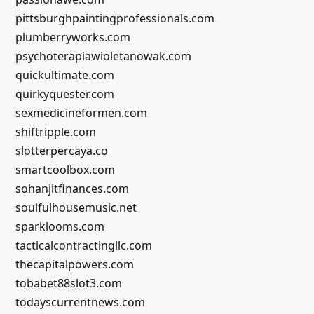
pittsburghpaintingprofessionals.com
plumberryworks.com
psychoterapiawioletanowak.com
quickultimate.com
quirkyquester.com
sexmedicineformen.com
shiftripple.com
slotterpercaya.co
smartcoolbox.com
sohanjitfinances.com
soulfulhousemusic.net
sparklooms.com
tacticalcontractingllc.com
thecapitalpowers.com
tobabet88slot3.com
todayscurrentnews.com