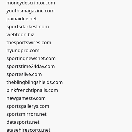
moneydescriptor.com
youthsmagazine.com
painaidee.net
sportsdarkest.com
webtoon.biz
thesportswires.com
hyungpro.com
sportingnewsnet.com
sportstime24day.com
sporteslive.com
theblingblingshields.com
pinkfrenchtipnails.com
newgamestv.com
sportsgallerys.com
sportsmirrors.net
datasports.net
atasehirescortu.net