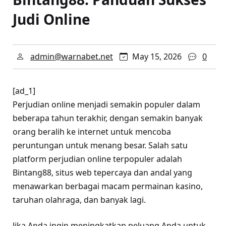
Judi Online
admin@warnabet.net
May 15, 2026
0
[ad_1]
Perjudian online menjadi semakin populer dalam
beberapa tahun terakhir, dengan semakin banyak
orang beralih ke internet untuk mencoba
peruntungan untuk menang besar. Salah satu
platform perjudian online terpopuler adalah
Bintang88, situs web tepercaya dan andal yang
menawarkan berbagai macam permainan kasino,
taruhan olahraga, dan banyak lagi.
Jika Anda ingin meningkatkan peluang Anda untuk