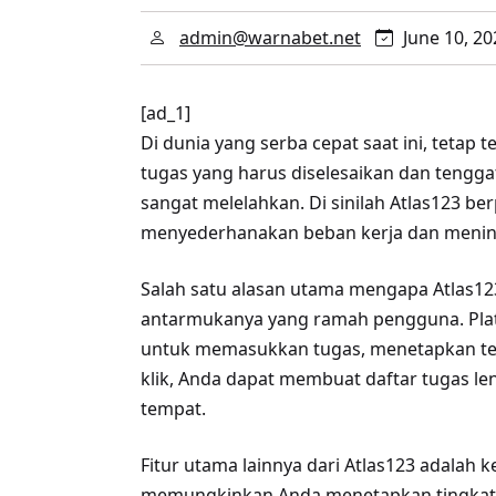
admin@warnabet.net
June 10, 2
[ad_1]
Di dunia yang serba cepat saat ini, tetap
tugas yang harus diselesaikan dan tengga
sangat melelahkan. Di sinilah Atlas123 berp
menyederhanakan beban kerja dan mening
Salah satu alasan utama mengapa Atlas12
antarmukanya yang ramah pengguna. Plat
untuk memasukkan tugas, menetapkan te
klik, Anda dapat membuat daftar tugas l
tempat.
Fitur utama lainnya dari Atlas123 adalah
memungkinkan Anda menetapkan tingkat 