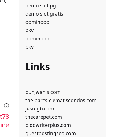
si,
demo slot pg
demo slot gratis
dominoqq
pkv
dominoqq
pkv
Links
punjwanis.com
the-parcs-clematiscondos.com
Next
jusu-gb.com
Article
t78
thecarepet.com
line
blogwriterplus.com
guestpostingseo.com