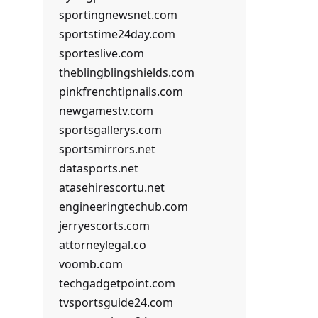
sportingnewsnet.com
sportstime24day.com
sporteslive.com
theblingblingshields.com
pinkfrenchtipnails.com
newgamestv.com
sportsgallerys.com
sportsmirrors.net
datasports.net
atasehirescortu.net
engineeringtechub.com
jerryescorts.com
attorneylegal.co
voomb.com
techgadgetpoint.com
tvsportsguide24.com