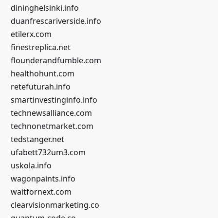
dininghelsinki.info
duanfrescariverside.info
etilerx.com
finestreplica.net
flounderandfumble.com
healthohunt.com
retefuturah.info
smartinvestinginfo.info
technewsalliance.com
technonetmarket.com
tedstanger.net
ufabett732um3.com
uskola.info
wagonpaints.info
waitfornext.com
clearvisionmarketing.co