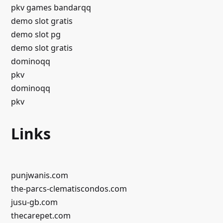
pkv games bandarqq
demo slot gratis
demo slot pg
demo slot gratis
dominoqq
pkv
dominoqq
pkv
Links
punjwanis.com
the-parcs-clematiscondos.com
jusu-gb.com
thecarepet.com