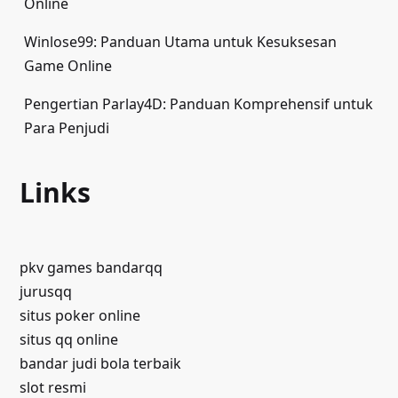
Online
Winlose99: Panduan Utama untuk Kesuksesan
Game Online
Pengertian Parlay4D: Panduan Komprehensif untuk
Para Penjudi
Links
pkv games bandarqq
jurusqq
situs poker online
situs qq online
bandar judi bola terbaik
slot resmi