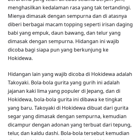
menghasilkan kedalaman rasa yang tak tertandingi.
Mienya dimasak dengan sempurna dan di atasnya
diberi berbagai macam topping seperti irisan daging
babi yang empuk, daun bawang, dan telur yang
dimasak dengan sempurna. Hidangan ini wajib
dicoba bagi siapa pun yang berkunjung ke
Hokidewa.
Hidangan lain yang wajib dicoba di Hokidewa adalah
Takoyaki. Bola-bola gurita yang gurih ini adalah
jajanan kaki lima yang populer di Jepang, dan di
Hokidewa, bola-bola gurita ini dibawa ke tingkat
yang baru. Takoyaki di Hokidewa dibuat dari gurita
segar yang dimasak dengan sempurna, kemudian
dicampur dengan adonan yang terbuat dari tepung,
telur, dan kaldu dashi. Bola-bola tersebut kemudian