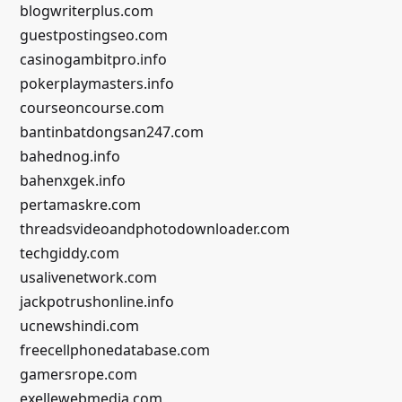
blogwriterplus.com
guestpostingseo.com
casinogambitpro.info
pokerplaymasters.info
courseoncourse.com
bantinbatdongsan247.com
bahednog.info
bahenxgek.info
pertamaskre.com
threadsvideoandphotodownloader.com
techgiddy.com
usalivenetwork.com
jackpotrushonline.info
ucnewshindi.com
freecellphonedatabase.com
gamersrope.com
exellewebmedia.com