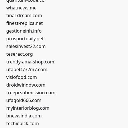
quantum-code.co
whatnews.me
final-dream.com
finest-replica.net
gestioneinh.info
prosportdaily.net
salesinvest22.com
teseract.org
trendy-ama-shop.com
ufabett732m7.com
visiofood.com
droidwindow.com
freeprsubmission.com
ufagold666.com
myinteriorblog.com
bnewsindia.com
techiepick.com