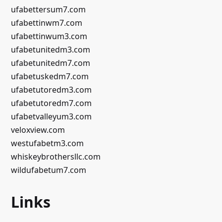
ufabettersum7.com
ufabettinwm7.com
ufabettinwum3.com
ufabetunitedm3.com
ufabetunitedm7.com
ufabetuskedm7.com
ufabetutoredm3.com
ufabetutoredm7.com
ufabetvalleyum3.com
veloxview.com
westufabetm3.com
whiskeybrothersllc.com
wildufabetum7.com
Links