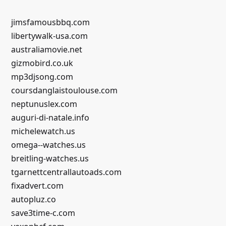
jimsfamousbbq.com
libertywalk-usa.com
australiamovie.net
gizmobird.co.uk
mp3djsong.com
coursdanglaistoulouse.com
neptunuslex.com
auguri-di-natale.info
michelewatch.us
omega--watches.us
breitling-watches.us
tgarnettcentrallautoads.com
fixadvert.com
autopluz.co
save3time-c.com