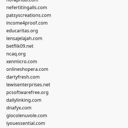
nefertitingalls.com
patsyscreations.com
income4proof.com
educaritas.org
lensajelajah.com
betflik09.net
ncaq.org
xenmicro.com
onlineshopera.com
dartyfresh.com
lewisenterprises.net
pcsoftwarefree.org
dailylinking.com
dnafyx.com
giocolenuvole.com
iyouessential.com