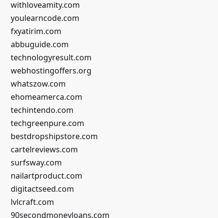
withloveamity.com
youlearncode.com
fxyatirim.com
abbuguide.com
technologyresult.com
webhostingoffers.org
whatszow.com
ehomeamerca.com
techintendo.com
techgreenpure.com
bestdropshipstore.com
cartelreviews.com
surfsway.com
nailartproduct.com
digitactseed.com
lvlcraft.com
90secondmoneyloans.com