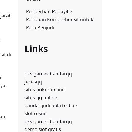
Pengertian Parlay4D:
jarah
Panduan Komprehensif untuk
Para Penjudi
a
Links
if di
pkv games bandarqq
n
jurusqq
ya.
situs poker online
situs qq online
bandar judi bola terbaik
slot resmi
aan
pkv games bandarqq
demo slot gratis