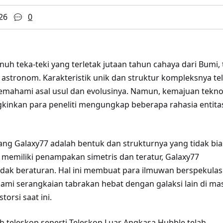
026
0
nuh teka-teki yang terletak jutaan tahun cahaya dari Bumi, 
astronom. Karakteristik unik dan struktur kompleksnya te
ahami asal usul dan evolusinya. Namun, kemajuan tekno
gkinkan para peneliti mengungkap beberapa rahasia entita
ng Galaxy77 adalah bentuk dan strukturnya yang tidak bia
memiliki penampakan simetris dan teratur, Galaxy77
dak beraturan. Hal ini membuat para ilmuwan berspekulas
ami serangkaian tabrakan hebat dengan galaksi lain di ma
orsi saat ini.
h teleskop seperti Teleskop Luar Angkasa Hubble telah