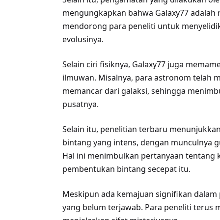
mengungkapkan bahwa Galaxy77 adalah rum
mendorong para peneliti untuk menyelidi
evolusinya.
Selain ciri fisiknya, Galaxy77 juga me
ilmuwan. Misalnya, para astronom telah m
memancar dari galaksi, sehingga menimbu
pusatnya.
Selain itu, penelitian terbaru menunjuk
bintang yang intens, dengan munculnya g
Hal ini menimbulkan pertanyaan tentang 
pembentukan bintang secepat itu.
Meskipun ada kemajuan signifikan dalam
yang belum terjawab. Para peneliti terus