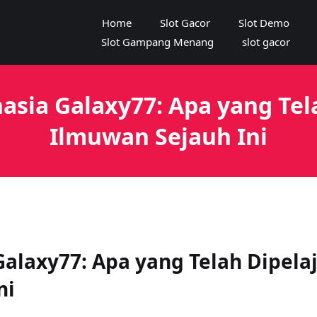
Home
Slot Gacor
Slot Demo
Slot Gampang Menang
slot gacor
ia Galaxy77: Apa yang Tela
Ilmuwan Sejauh Ini
laxy77: Apa yang Telah Dipelaj
ni