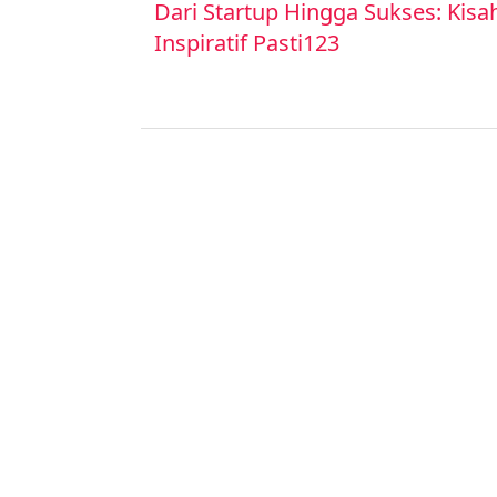
navigation
Article
Dari Startup Hingga Sukses: Kisa
Inspiratif Pasti123