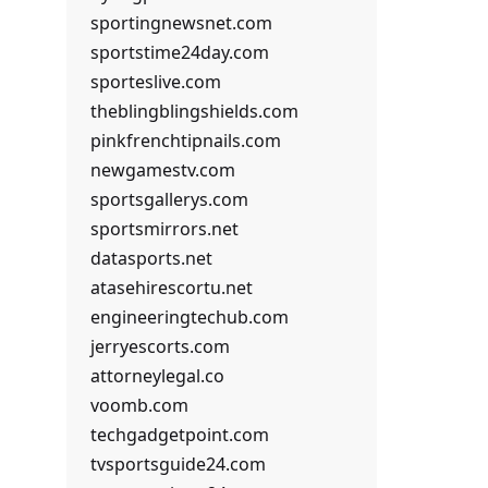
sportingnewsnet.com
sportstime24day.com
sporteslive.com
theblingblingshields.com
pinkfrenchtipnails.com
newgamestv.com
sportsgallerys.com
sportsmirrors.net
datasports.net
atasehirescortu.net
engineeringtechub.com
jerryescorts.com
attorneylegal.co
voomb.com
techgadgetpoint.com
tvsportsguide24.com