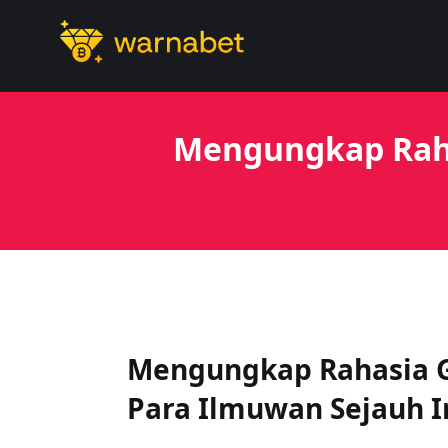
skip
Slot Gacor
to
Hari Ini
content
dengan RTP
Tinggi, Pilih
Slot Mahjong
Mengungkap Rahas
Ways untuk
Kemenangan
Mengungkap Rahasia Ga
Para Ilmuwan Sejauh I