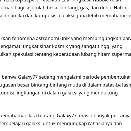
ah bagi sejumlah besar bintang, gas, dan debu. Hal ini
ki dinamika dan komposisi galaksi guna lebih memahami se
mamerkan fenomena astronomi unik yang membingungkan par
engamati tingkat sinar kosmik yang sangat tinggi yang
lkan spekulasi tentang keberadaan lubang hitam supermas
kan bahwa Galaxy77 sedang mengalami periode pembentuka
ugusan besar bintang-bintang muda di dalam batas-batasn
kondisi lingkungan di dalam galaksi yang mendukung
 pemahaman kita tentang Galaxy77, masih banyak pertany
 mempelajari galaksi untuk mengungkap rahasianya dan