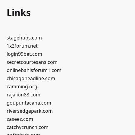
Links
stagehubs.com
1x2forum.net
login99bet.com
secretcourtesans.com
onlinebahisforum1.com
chicagoheadline.com
camming.org
rajalion88.com
goupuntacana.com
riversedgepark.com
zaseez.com
catchycrunch.com