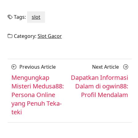
Tags:
slot
Category:
Slot Gacor
Posts
Previous
Next
Previous Article
Next Article
navigation
Article
Article
Mengungkap
Dapatkan Informasi
Misteri Medusa88:
Dalam di ogwin88:
Persona Online
Profil Mendalam
yang Penuh Teka-
teki