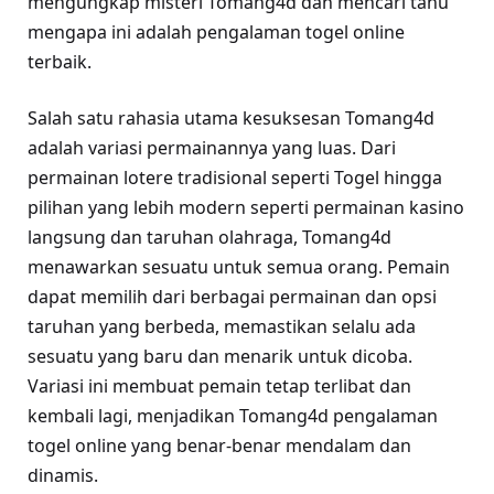
mengungkap misteri Tomang4d dan mencari tahu
mengapa ini adalah pengalaman togel online
terbaik.
Salah satu rahasia utama kesuksesan Tomang4d
adalah variasi permainannya yang luas. Dari
permainan lotere tradisional seperti Togel hingga
pilihan yang lebih modern seperti permainan kasino
langsung dan taruhan olahraga, Tomang4d
menawarkan sesuatu untuk semua orang. Pemain
dapat memilih dari berbagai permainan dan opsi
taruhan yang berbeda, memastikan selalu ada
sesuatu yang baru dan menarik untuk dicoba.
Variasi ini membuat pemain tetap terlibat dan
kembali lagi, menjadikan Tomang4d pengalaman
togel online yang benar-benar mendalam dan
dinamis.