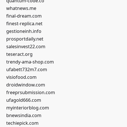
quantum-code.co
whatnews.me
final-dream.com
finest-replica.net
gestioneinh.info
prosportdaily.net
salesinvest22.com
teseract.org
trendy-ama-shop.com
ufabett732m7.com
visiofood.com
droidwindow.com
freeprsubmission.com
ufagold666.com
myinteriorblog.com
bnewsindia.com
techiepick.com