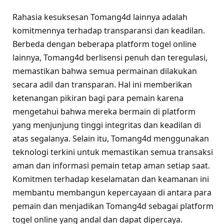
Rahasia kesuksesan Tomang4d lainnya adalah
komitmennya terhadap transparansi dan keadilan.
Berbeda dengan beberapa platform togel online
lainnya, Tomang4d berlisensi penuh dan teregulasi,
memastikan bahwa semua permainan dilakukan
secara adil dan transparan. Hal ini memberikan
ketenangan pikiran bagi para pemain karena
mengetahui bahwa mereka bermain di platform
yang menjunjung tinggi integritas dan keadilan di
atas segalanya. Selain itu, Tomang4d menggunakan
teknologi terkini untuk memastikan semua transaksi
aman dan informasi pemain tetap aman setiap saat.
Komitmen terhadap keselamatan dan keamanan ini
membantu membangun kepercayaan di antara para
pemain dan menjadikan Tomang4d sebagai platform
togel online yang andal dan dapat dipercaya.