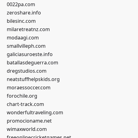
0022pa.com
zeroshare.info
bilesinc.com
milaretreatnz.com
modaagi.com
smallvilleph.com
galiciasuroeste.info
batallasdeguerra.com
dregstudios.com
neatstuffhelpskids.org
moraessoccer.com
forochile.org
chart-track.com
wonderfultraveling.com
promocioname.net
wimaxworld.com
freeonlinecricketgames.net