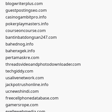
blogwriterplus.com
guestpostingseo.com
casinogambitpro.info
pokerplaymasters.info
courseoncourse.com
bantinbatdongsan247.com
bahednog.info
bahenxgek.info
pertamaskre.com
threadsvideoandphotodownloader.com
techgiddy.com
usalivenetwork.com
jackpotrushonline.info
ucnewshindi.com
freecellphonedatabase.com
gamersrope.com
exellewebmedia.com