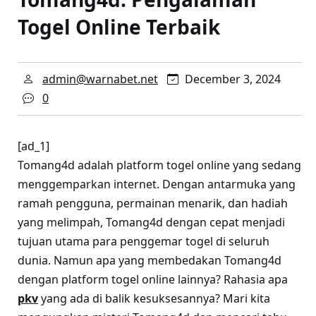
Togel Online Terbaik
admin@warnabet.net
December 3, 2024
0
[ad_1]
Tomang4d adalah platform togel online yang sedang
menggemparkan internet. Dengan antarmuka yang
ramah pengguna, permainan menarik, dan hadiah
yang melimpah, Tomang4d dengan cepat menjadi
tujuan utama para penggemar togel di seluruh
dunia. Namun apa yang membedakan Tomang4d
dengan platform togel online lainnya? Rahasia apa
pkv
yang ada di balik kesuksesannya? Mari kita