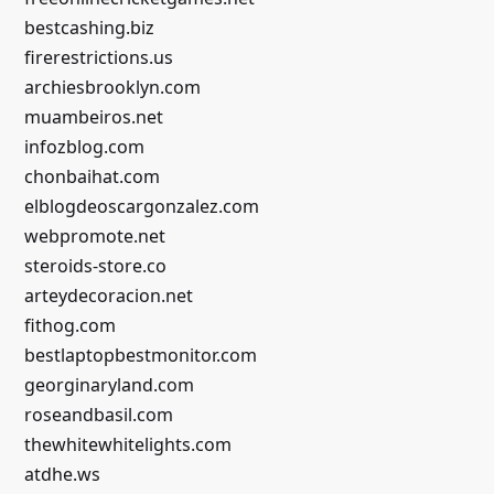
bestcashing.biz
firerestrictions.us
archiesbrooklyn.com
muambeiros.net
infozblog.com
chonbaihat.com
elblogdeoscargonzalez.com
webpromote.net
steroids-store.co
arteydecoracion.net
fithog.com
bestlaptopbestmonitor.com
georginaryland.com
roseandbasil.com
thewhitewhitelights.com
atdhe.ws