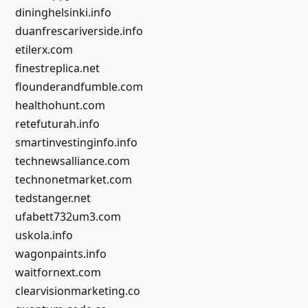
dininghelsinki.info
duanfrescariverside.info
etilerx.com
finestreplica.net
flounderandfumble.com
healthohunt.com
retefuturah.info
smartinvestinginfo.info
technewsalliance.com
technonetmarket.com
tedstanger.net
ufabett732um3.com
uskola.info
wagonpaints.info
waitfornext.com
clearvisionmarketing.co