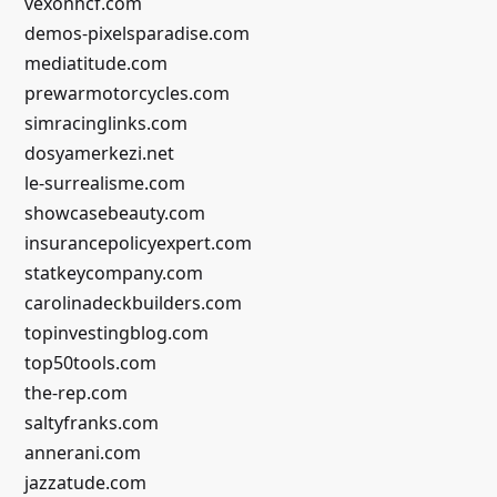
vexonhcf.com
demos-pixelsparadise.com
mediatitude.com
prewarmotorcycles.com
simracinglinks.com
dosyamerkezi.net
le-surrealisme.com
showcasebeauty.com
insurancepolicyexpert.com
statkeycompany.com
carolinadeckbuilders.com
topinvestingblog.com
top50tools.com
the-rep.com
saltyfranks.com
annerani.com
jazzatude.com