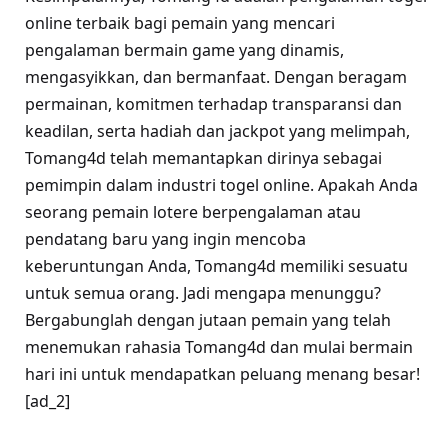
online terbaik bagi pemain yang mencari
pengalaman bermain game yang dinamis,
mengasyikkan, dan bermanfaat. Dengan beragam
permainan, komitmen terhadap transparansi dan
keadilan, serta hadiah dan jackpot yang melimpah,
Tomang4d telah memantapkan dirinya sebagai
pemimpin dalam industri togel online. Apakah Anda
seorang pemain lotere berpengalaman atau
pendatang baru yang ingin mencoba
keberuntungan Anda, Tomang4d memiliki sesuatu
untuk semua orang. Jadi mengapa menunggu?
Bergabunglah dengan jutaan pemain yang telah
menemukan rahasia Tomang4d dan mulai bermain
hari ini untuk mendapatkan peluang menang besar!
[ad_2]