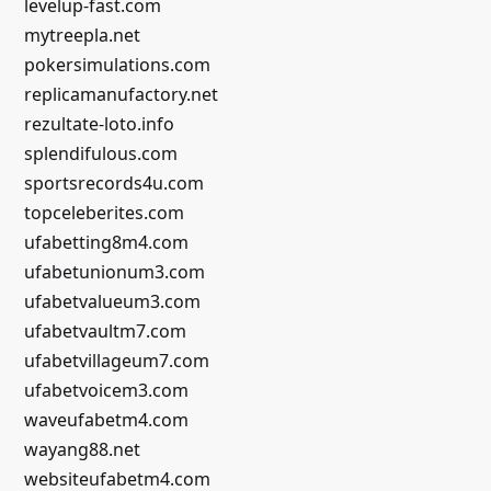
levelup-fast.com
mytreepla.net
pokersimulations.com
replicamanufactory.net
rezultate-loto.info
splendifulous.com
sportsrecords4u.com
topceleberites.com
ufabetting8m4.com
ufabetunionum3.com
ufabetvalueum3.com
ufabetvaultm7.com
ufabetvillageum7.com
ufabetvoicem3.com
waveufabetm4.com
wayang88.net
websiteufabetm4.com