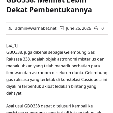
Dekat Pembentukannya
admin@warnabet.net
June 26, 2026
0
[ad_1]
GBO338, juga dikenal sebagai Gelembung Gas
Raksasa 338, adalah objek astronomi misterius dan
menakjubkan yang telah menarik perhatian para
ilmuwan dan astronom di seluruh dunia. Gelembung
gas raksasa yang terletak di konstelasi Cassiopeia ini
diyakini terbentuk akibat ledakan bintang yang
dahsyat.
Asal usul GBO338 dapat ditelusuri kembali ke
peristiwa supernova yang terjadi jutaan tahun lalu.