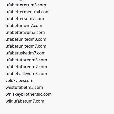
ufabettererum3.com
ufabettermentm4.com
ufabettersum7.com
ufabettinwm7.com
ufabettinwum3.com
ufabetunitedm3.com
ufabetunitedm7.com
ufabetuskedm7.com
ufabetutoredm3.com
ufabetutoredm7.com
ufabetvalleyum3.com
veloxview.com
westufabetm3.com
whiskeybrothersllc.com
wildufabetum7.com