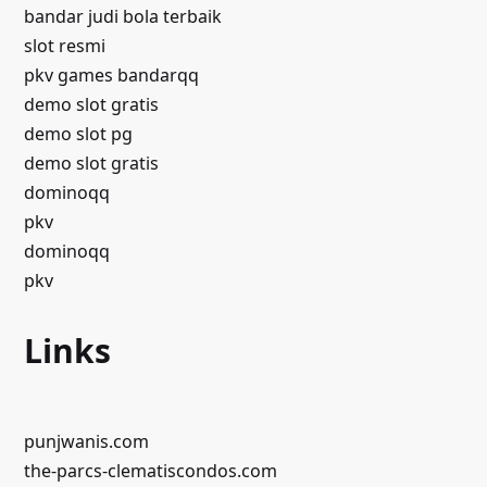
bandar judi bola terbaik
slot resmi
pkv games bandarqq
demo slot gratis
demo slot pg
demo slot gratis
dominoqq
pkv
dominoqq
pkv
Links
punjwanis.com
the-parcs-clematiscondos.com