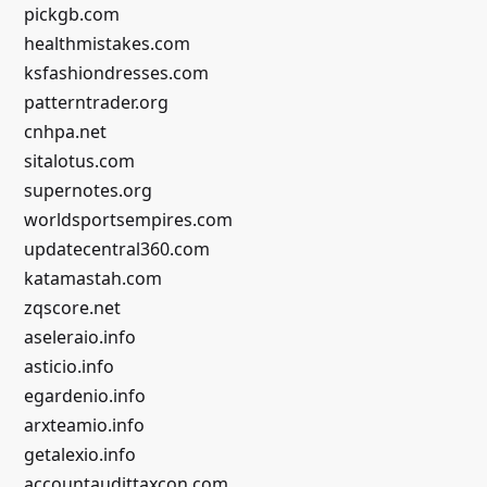
pickgb.com
healthmistakes.com
ksfashiondresses.com
patterntrader.org
cnhpa.net
sitalotus.com
supernotes.org
worldsportsempires.com
updatecentral360.com
katamastah.com
zqscore.net
aseleraio.info
asticio.info
egardenio.info
arxteamio.info
getalexio.info
accountaudittaxcon.com