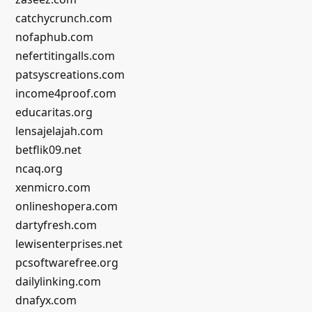
catchycrunch.com
nofaphub.com
nefertitingalls.com
patsyscreations.com
income4proof.com
educaritas.org
lensajelajah.com
betflik09.net
ncaq.org
xenmicro.com
onlineshopera.com
dartyfresh.com
lewisenterprises.net
pcsoftwarefree.org
dailylinking.com
dnafyx.com