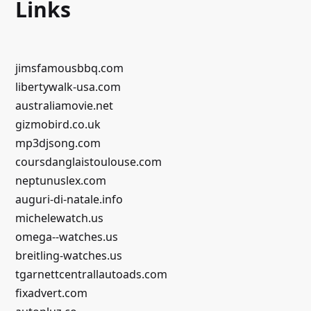
Links
jimsfamousbbq.com
libertywalk-usa.com
australiamovie.net
gizmobird.co.uk
mp3djsong.com
coursdanglaistoulouse.com
neptunuslex.com
auguri-di-natale.info
michelewatch.us
omega--watches.us
breitling-watches.us
tgarnettcentrallautoads.com
fixadvert.com