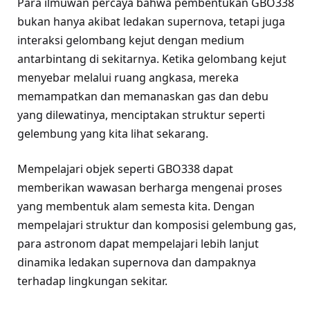
Para ilmuwan percaya bahwa pembentukan GBO338
bukan hanya akibat ledakan supernova, tetapi juga
interaksi gelombang kejut dengan medium
antarbintang di sekitarnya. Ketika gelombang kejut
menyebar melalui ruang angkasa, mereka
memampatkan dan memanaskan gas dan debu
yang dilewatinya, menciptakan struktur seperti
gelembung yang kita lihat sekarang.
Mempelajari objek seperti GBO338 dapat
memberikan wawasan berharga mengenai proses
yang membentuk alam semesta kita. Dengan
mempelajari struktur dan komposisi gelembung gas,
para astronom dapat mempelajari lebih lanjut
dinamika ledakan supernova dan dampaknya
terhadap lingkungan sekitar.