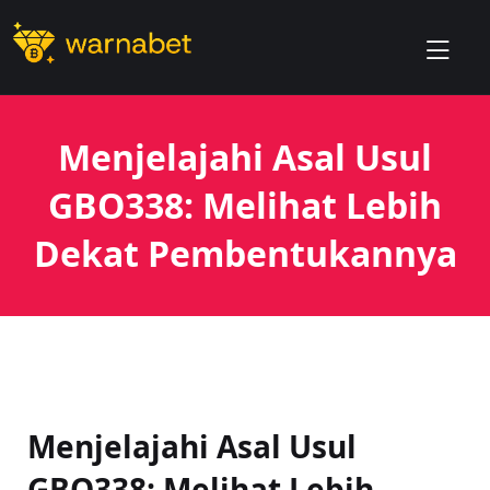
skip
Slot Gacor
to
Hari Ini
content
dengan RTP
Tinggi, Pilih
Slot Mahjong
Menjelajahi Asal Usul
Ways untuk
GBO338: Melihat Lebih
Kemenangan
Dekat Pembentukannya
Menjelajahi Asal Usul
GBO338: Melihat Lebih