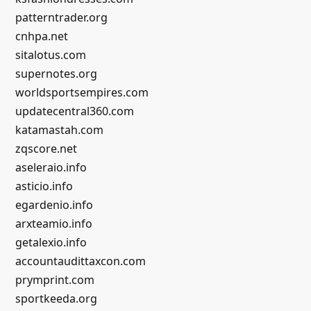
patterntrader.org
cnhpa.net
sitalotus.com
supernotes.org
worldsportsempires.com
updatecentral360.com
katamastah.com
zqscore.net
aseleraio.info
asticio.info
egardenio.info
arxteamio.info
getalexio.info
accountaudittaxcon.com
prymprint.com
sportkeeda.org