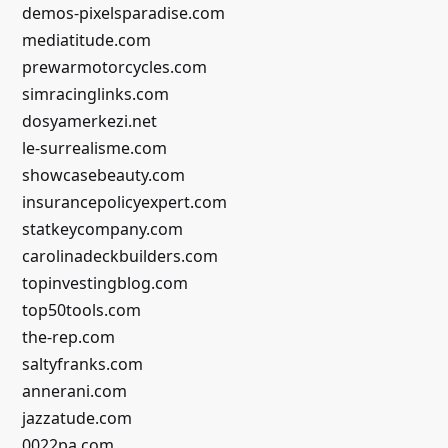
demos-pixelsparadise.com
mediatitude.com
prewarmotorcycles.com
simracinglinks.com
dosyamerkezi.net
le-surrealisme.com
showcasebeauty.com
insurancepolicyexpert.com
statkeycompany.com
carolinadeckbuilders.com
topinvestingblog.com
top50tools.com
the-rep.com
saltyfranks.com
annerani.com
jazzatude.com
0022pa.com