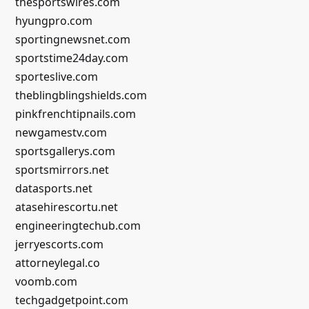
thesportswires.com
hyungpro.com
sportingnewsnet.com
sportstime24day.com
sporteslive.com
theblingblingshields.com
pinkfrenchtipnails.com
newgamestv.com
sportsgallerys.com
sportsmirrors.net
datasports.net
atasehirescortu.net
engineeringtechub.com
jerryescorts.com
attorneylegal.co
voomb.com
techgadgetpoint.com