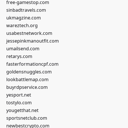
free-gamestop.com
sinbadtravels.com
ukmagzine.com
wareztech.org
usabestnetwork.com
jessepinkmanoutfit.com
umailsend.com
retarys.com
fasterformationcpf.com
goldensnuggles.com
lookbattlemap.com
buyrdpservice.com
yesport.net
tostylo.com
yougetthat.net
sportsnetclub.com
newbestcrypto.com