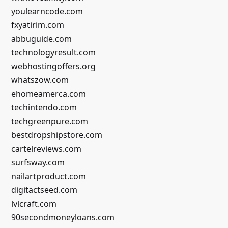
youlearncode.com
fxyatirim.com
abbuguide.com
technologyresult.com
webhostingoffers.org
whatszow.com
ehomeamerca.com
techintendo.com
techgreenpure.com
bestdropshipstore.com
cartelreviews.com
surfsway.com
nailartproduct.com
digitactseed.com
lvlcraft.com
90secondmoneyloans.com