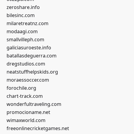
zeroshare.info
bilesinc.com
milaretreatnz.com
modaagi.com
smallvilleph.com
galiciasuroeste.info
batallasdeguerra.com
dregstudios.com
neatstuffhelpskids.org
moraessoccer.com
forochile.org
chart-track.com
wonderfultraveling.com
promocioname.net
wimaxworld.com
freeonlinecricketgames.net