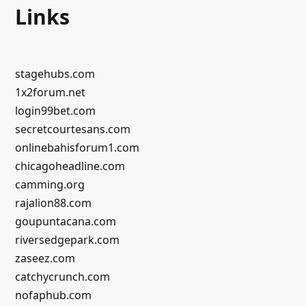
Links
stagehubs.com
1x2forum.net
login99bet.com
secretcourtesans.com
onlinebahisforum1.com
chicagoheadline.com
camming.org
rajalion88.com
goupuntacana.com
riversedgepark.com
zaseez.com
catchycrunch.com
nofaphub.com