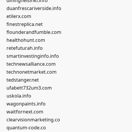
dininghelsinki.info
duanfrescariverside.info
etilerx.com
finestreplica.net
flounderandfumble.com
healthohunt.com
retefuturah.info
smartinvestinginfo.info
technewsalliance.com
technonetmarket.com
tedstanger.net
ufabett732um3.com
uskola.info
wagonpaints.info
waitfornext.com
clearvisionmarketing.co
quantum-code.co