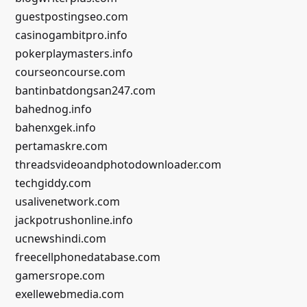
guestpostingseo.com
casinogambitpro.info
pokerplaymasters.info
courseoncourse.com
bantinbatdongsan247.com
bahednog.info
bahenxgek.info
pertamaskre.com
threadsvideoandphotodownloader.com
techgiddy.com
usalivenetwork.com
jackpotrushonline.info
ucnewshindi.com
freecellphonedatabase.com
gamersrope.com
exellewebmedia.com