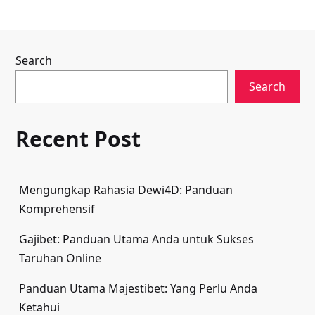
Search
Search
Recent Post
Mengungkap Rahasia Dewi4D: Panduan
Komprehensif
Gajibet: Panduan Utama Anda untuk Sukses
Taruhan Online
Panduan Utama Majestibet: Yang Perlu Anda
Ketahui