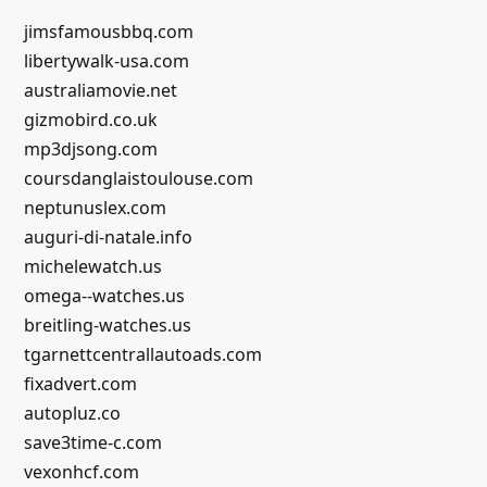
jimsfamousbbq.com
libertywalk-usa.com
australiamovie.net
gizmobird.co.uk
mp3djsong.com
coursdanglaistoulouse.com
neptunuslex.com
auguri-di-natale.info
michelewatch.us
omega--watches.us
breitling-watches.us
tgarnettcentrallautoads.com
fixadvert.com
autopluz.co
save3time-c.com
vexonhcf.com