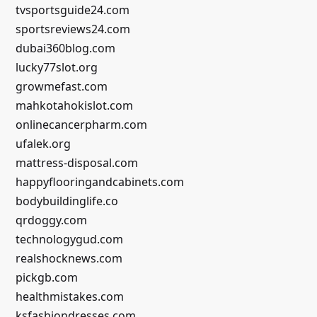
tvsportsguide24.com
sportsreviews24.com
dubai360blog.com
lucky77slot.org
growmefast.com
mahkotahokislot.com
onlinecancerpharm.com
ufalek.org
mattress-disposal.com
happyflooringandcabinets.com
bodybuildinglife.co
qrdoggy.com
technologygud.com
realshocknews.com
pickgb.com
healthmistakes.com
ksfashiondresses.com