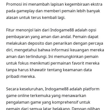
Promosi ini menambah lapisan kegembiraan ekstra
pada gameplay dan memberi pemain lebih banyak
alasan untuk terus kembali lagi.
Fitur menonjol lain dari Indogame88 adalah opsi
pembayaran yang aman dan andal. Pemain dapat
melakukan deposito dan penarikan dengan percaya
diri, mengetahui bahwa informasi keuangan mereka
aman dan terlindungi. Ini memungkinkan pemain
untuk fokus menikmati permainan favorit mereka
tanpa harus khawatir tentang keamanan data
pribadi mereka.
Secara keseluruhan, Indogame88 adalah platform
game online terkemuka yang menawarkan
pengalaman game yang komprehensif untuk
pemain dari semua latar belakang. Dengan pilihan