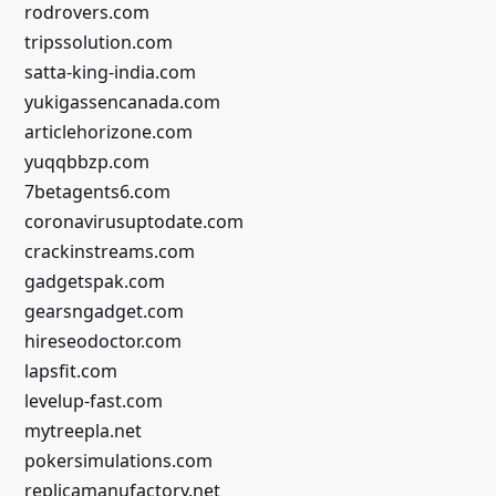
rodrovers.com
tripssolution.com
satta-king-india.com
yukigassencanada.com
articlehorizone.com
yuqqbbzp.com
7betagents6.com
coronavirusuptodate.com
crackinstreams.com
gadgetspak.com
gearsngadget.com
hireseodoctor.com
lapsfit.com
levelup-fast.com
mytreepla.net
pokersimulations.com
replicamanufactory.net