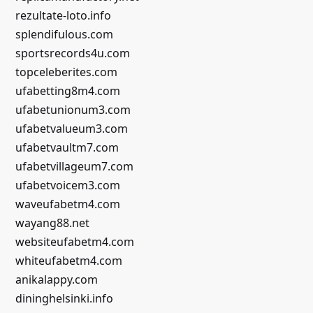
rezultate-loto.info
splendifulous.com
sportsrecords4u.com
topceleberites.com
ufabetting8m4.com
ufabetunionum3.com
ufabetvalueum3.com
ufabetvaultm7.com
ufabetvillageum7.com
ufabetvoicem3.com
waveufabetm4.com
wayang88.net
websiteufabetm4.com
whiteufabetm4.com
anikalappy.com
dininghelsinki.info