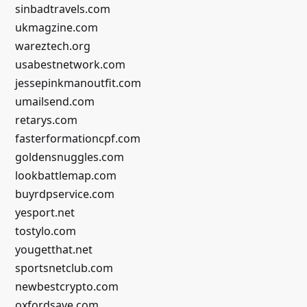
sinbadtravels.com
ukmagzine.com
wareztech.org
usabestnetwork.com
jessepinkmanoutfit.com
umailsend.com
retarys.com
fasterformationcpf.com
goldensnuggles.com
lookbattlemap.com
buyrdpservice.com
yesport.net
tostylo.com
yougetthat.net
sportsnetclub.com
newbestcrypto.com
oxfordsave.com