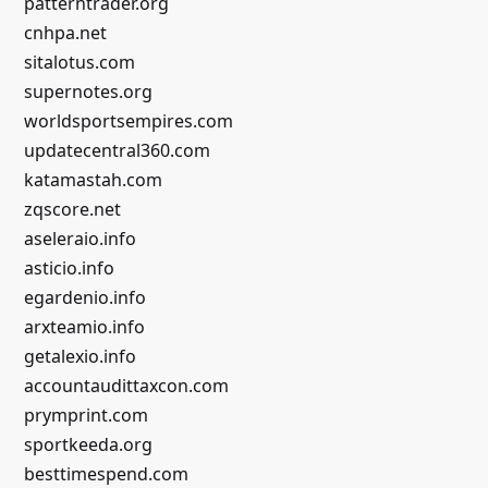
patterntrader.org
cnhpa.net
sitalotus.com
supernotes.org
worldsportsempires.com
updatecentral360.com
katamastah.com
zqscore.net
aseleraio.info
asticio.info
egardenio.info
arxteamio.info
getalexio.info
accountaudittaxcon.com
prymprint.com
sportkeeda.org
besttimespend.com