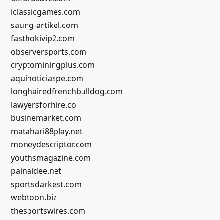
iclassicgames.com
saung-artikel.com
fasthokivip2.com
observersports.com
cryptominingplus.com
aquinoticiaspe.com
longhairedfrenchbulldog.com
lawyersforhire.co
businemarket.com
matahari88play.net
moneydescriptor.com
youthsmagazine.com
painaidee.net
sportsdarkest.com
webtoon.biz
thesportswires.com