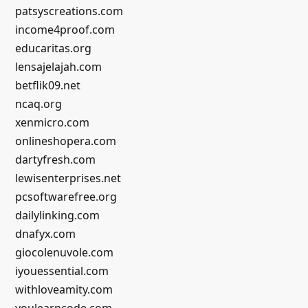
patsyscreations.com
income4proof.com
educaritas.org
lensajelajah.com
betflik09.net
ncaq.org
xenmicro.com
onlineshopera.com
dartyfresh.com
lewisenterprises.net
pcsoftwarefree.org
dailylinking.com
dnafyx.com
giocolenuvole.com
iyouessential.com
withloveamity.com