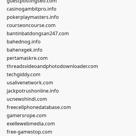
guestpostingseo.com
casinogambitpro.info
pokerplaymasters.info
courseoncourse.com
bantinbatdongsan247.com
bahednog.info
bahenxgek.info
pertamaskre.com
threadsvideoandphotodownloader.com
techgiddy.com
usalivenetwork.com
jackpotrushonline.info
ucnewshindi.com
freecellphonedatabase.com
gamersrope.com
exellewebmedia.com
free-gamestop.com