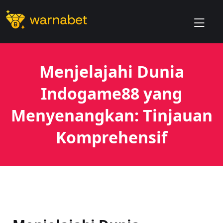
skip
Slot Gacor
to
Hari Ini
content
dengan RTP
Tinggi, Pilih
Slot Mahjong
Menjelajahi Dunia
Ways untuk
Indogame88 yang
Kemenangan
Menyenangkan: Tinjauan
Komprehensif