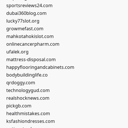
sportsreviews24.com
dubai360blog.com
lucky77slot.org
growmefast.com
mahkotahokislot.com
onlinecancerpharm.com
ufalek.org
mattress-disposal.com
happyflooringandcabinets.com
bodybuildinglife.co
qrdoggy.com
technologygud.com
realshocknews.com
pickgb.com
healthmistakes.com
ksfashiondresses.com