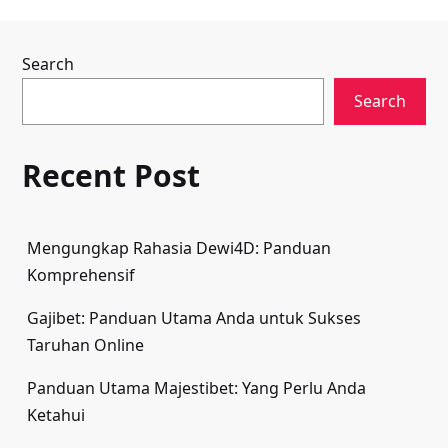
Search
Search
Recent Post
Mengungkap Rahasia Dewi4D: Panduan
Komprehensif
Gajibet: Panduan Utama Anda untuk Sukses
Taruhan Online
Panduan Utama Majestibet: Yang Perlu Anda
Ketahui