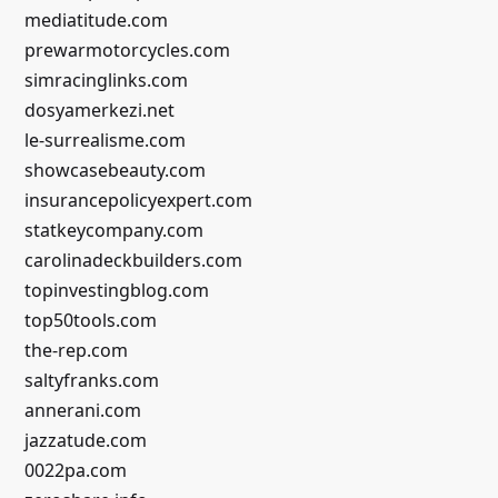
mediatitude.com
prewarmotorcycles.com
simracinglinks.com
dosyamerkezi.net
le-surrealisme.com
showcasebeauty.com
insurancepolicyexpert.com
statkeycompany.com
carolinadeckbuilders.com
topinvestingblog.com
top50tools.com
the-rep.com
saltyfranks.com
annerani.com
jazzatude.com
0022pa.com