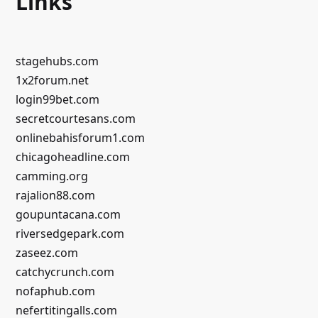
Links
stagehubs.com
1x2forum.net
login99bet.com
secretcourtesans.com
onlinebahisforum1.com
chicagoheadline.com
camming.org
rajalion88.com
goupuntacana.com
riversedgepark.com
zaseez.com
catchycrunch.com
nofaphub.com
nefertitingalls.com