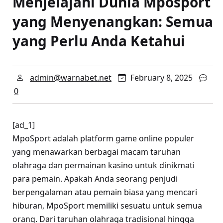
Menjelajahi Dunia Mposport
yang Menyenangkan: Semua
yang Perlu Anda Ketahui
admin@warnabet.net
February 8, 2025
0
[ad_1]
MpoSport adalah platform game online populer
yang menawarkan berbagai macam taruhan
olahraga dan permainan kasino untuk dinikmati
para pemain. Apakah Anda seorang penjudi
berpengalaman atau pemain biasa yang mencari
hiburan, MpoSport memiliki sesuatu untuk semua
orang. Dari taruhan olahraga tradisional hingga