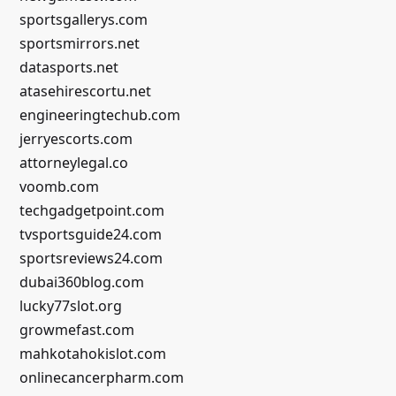
sportsgallerys.com
sportsmirrors.net
datasports.net
atasehirescortu.net
engineeringtechub.com
jerryescorts.com
attorneylegal.co
voomb.com
techgadgetpoint.com
tvsportsguide24.com
sportsreviews24.com
dubai360blog.com
lucky77slot.org
growmefast.com
mahkotahokislot.com
onlinecancerpharm.com