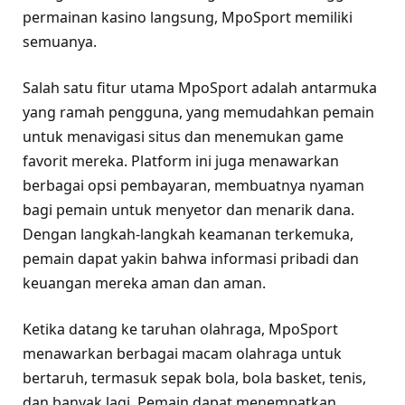
permainan kasino langsung, MpoSport memiliki
semuanya.
Salah satu fitur utama MpoSport adalah antarmuka
yang ramah pengguna, yang memudahkan pemain
untuk menavigasi situs dan menemukan game
favorit mereka. Platform ini juga menawarkan
berbagai opsi pembayaran, membuatnya nyaman
bagi pemain untuk menyetor dan menarik dana.
Dengan langkah-langkah keamanan terkemuka,
pemain dapat yakin bahwa informasi pribadi dan
keuangan mereka aman dan aman.
Ketika datang ke taruhan olahraga, MpoSport
menawarkan berbagai macam olahraga untuk
bertaruh, termasuk sepak bola, bola basket, tenis,
dan banyak lagi. Pemain dapat menempatkan