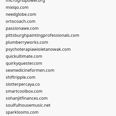
microgridpower.org
mixiqo.com
needglobe.com
ortocoach.com
passionawe.com
pittsburghpaintingprofessionals.com
plumberryworks.com
psychoterapiawioletanowak.com
quickultimate.com
quirkyquester.com
sexmedicineformen.com
shiftripple.com
slotterpercaya.co
smartcoolbox.com
sohanjitfinances.com
soulfulhousemusic.net
sparklooms.com