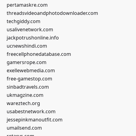
pertamaskre.com
threadsvideoandphotodownloader.com
techgiddy.com
usalivenetwork.com
jackpotrushonline.info
ucnewshindi.com
freecellphonedatabase.com
gamersrope.com
exellewebmedia.com
free-gamestop.com
sinbadtravels.com
ukmagzine.com
wareztech.org
usabestnetwork.com
jessepinkmanoutfit.com
umailsend.com