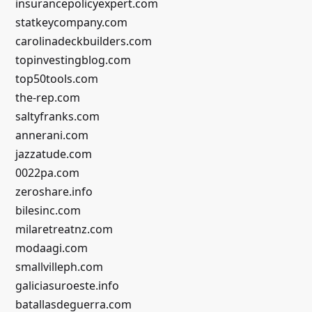
insurancepolicyexpert.com
statkeycompany.com
carolinadeckbuilders.com
topinvestingblog.com
top50tools.com
the-rep.com
saltyfranks.com
annerani.com
jazzatude.com
0022pa.com
zeroshare.info
bilesinc.com
milaretreatnz.com
modaagi.com
smallvilleph.com
galiciasuroeste.info
batallasdeguerra.com