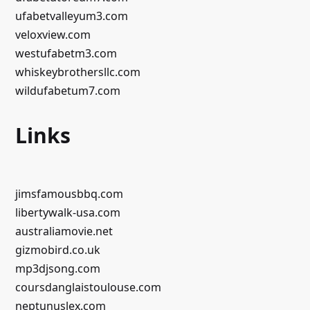
ufabetvalleyum3.com
veloxview.com
westufabetm3.com
whiskeybrothersllc.com
wildufabetum7.com
Links
jimsfamousbbq.com
libertywalk-usa.com
australiamovie.net
gizmobird.co.uk
mp3djsong.com
coursdanglaistoulouse.com
neptunuslex.com