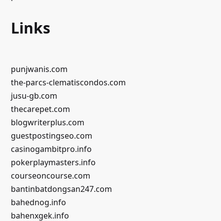
Links
punjwanis.com
the-parcs-clematiscondos.com
jusu-gb.com
thecarepet.com
blogwriterplus.com
guestpostingseo.com
casinogambitpro.info
pokerplaymasters.info
courseoncourse.com
bantinbatdongsan247.com
bahednog.info
bahenxgek.info