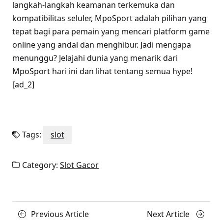
langkah-langkah keamanan terkemuka dan
kompatibilitas seluler, MpoSport adalah pilihan yang
tepat bagi para pemain yang mencari platform game
online yang andal dan menghibur. Jadi mengapa
menunggu? Jelajahi dunia yang menarik dari
MpoSport hari ini dan lihat tentang semua hype!
[ad_2]
Tags:
slot
Category:
Slot Gacor
Posts
Previous
Next
Previous Article
Next Article