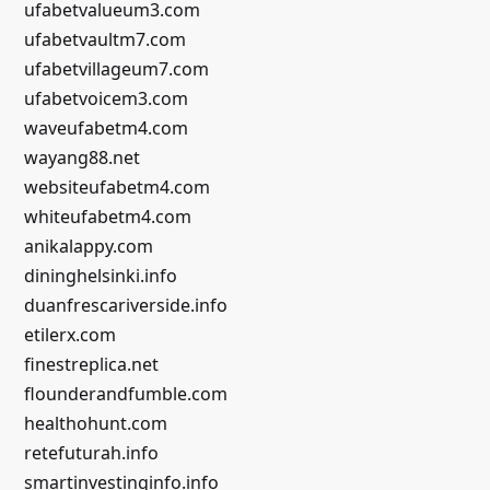
ufabetvalueum3.com
ufabetvaultm7.com
ufabetvillageum7.com
ufabetvoicem3.com
waveufabetm4.com
wayang88.net
websiteufabetm4.com
whiteufabetm4.com
anikalappy.com
dininghelsinki.info
duanfrescariverside.info
etilerx.com
finestreplica.net
flounderandfumble.com
healthohunt.com
retefuturah.info
smartinvestinginfo.info