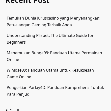
Recent Post
Temukan Dunia Juruscasino yang Menyenangkan:
Petualangan Gaming Terbaik Anda
Understanding Plisbet: The Ultimate Guide for
Beginners
Menemukan Bunga99: Panduan Utama Permainan
Online
Winlose99: Panduan Utama untuk Kesuksesan
Game Online
Pengertian Parlay4D: Panduan Komprehensif untuk
Para Penjudi