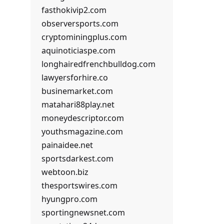
fasthokivip2.com
observersports.com
cryptominingplus.com
aquinoticiaspe.com
longhairedfrenchbulldog.com
lawyersforhire.co
businemarket.com
matahari88play.net
moneydescriptor.com
youthsmagazine.com
painaidee.net
sportsdarkest.com
webtoon.biz
thesportswires.com
hyungpro.com
sportingnewsnet.com