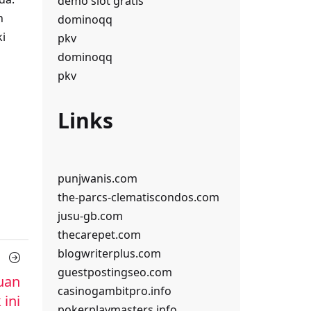
demo slot gratis
n
dominoqq
i
pkv
dominoqq
pkv
Links
punjwanis.com
the-parcs-clematiscondos.com
jusu-gb.com
thecarepet.com
blogwriterplus.com
Next
guestpostingseo.com
Article
uan
casinogambitpro.info
ini
pokerplaymasters.info