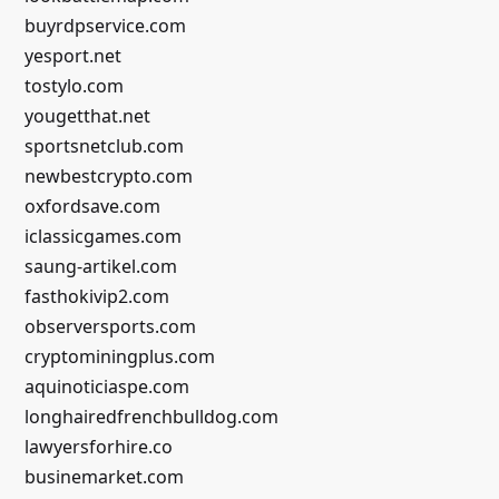
buyrdpservice.com
yesport.net
tostylo.com
yougetthat.net
sportsnetclub.com
newbestcrypto.com
oxfordsave.com
iclassicgames.com
saung-artikel.com
fasthokivip2.com
observersports.com
cryptominingplus.com
aquinoticiaspe.com
longhairedfrenchbulldog.com
lawyersforhire.co
businemarket.com