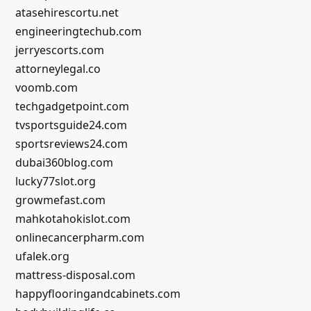
atasehirescortu.net
engineeringtechub.com
jerryescorts.com
attorneylegal.co
voomb.com
techgadgetpoint.com
tvsportsguide24.com
sportsreviews24.com
dubai360blog.com
lucky77slot.org
growmefast.com
mahkotahokislot.com
onlinecancerpharm.com
ufalek.org
mattress-disposal.com
happyflooringandcabinets.com