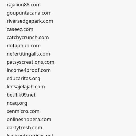
rajalion88.com
goupuntacana.com
riversedgepark.com
zaseez.com
catchycrunch.com
nofaphub.com
nefertitingalls.com
patsyscreations.com
income4proof.com
educaritas.org
lensajelajah.com
betflik09.net
ncaq.org
xenmicro.com
onlineshopera.com
dartyfresh.com
lewisenterprises.net