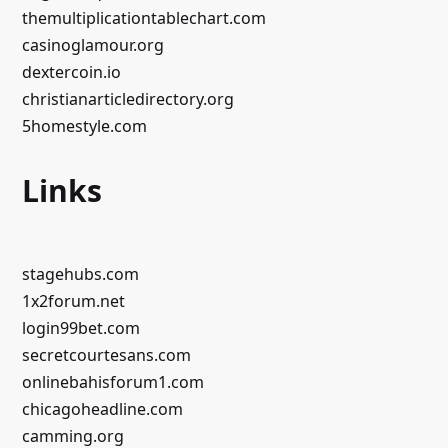
themultiplicationtablechart.com
casinoglamour.org
dextercoin.io
christianarticledirectory.org
5homestyle.com
Links
stagehubs.com
1x2forum.net
login99bet.com
secretcourtesans.com
onlinebahisforum1.com
chicagoheadline.com
camming.org