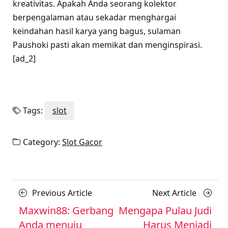
kreativitas. Apakah Anda seorang kolektor
berpengalaman atau sekadar menghargai
keindahan hasil karya yang bagus, sulaman
Paushoki pasti akan memikat dan menginspirasi.
[ad_2]
Tags:
slot
Category:
Slot Gacor
Posts
Previous
Next
Previous Article
Next Article
navigation
Article
Article
Maxwin88: Gerbang
Mengapa Pulau Judi
Anda menuju
Harus Menjadi