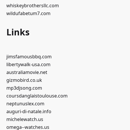
whiskeybrothersllc.com
wildufabetum7.com
Links
jimsfamousbbq.com
libertywalk-usa.com
australiamovie.net
gizmobird.co.uk
mp3djsong.com
coursdanglaistoulouse.com
neptunuslex.com
auguri-di-natale.info
michelewatch.us
omega--watches.us