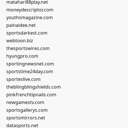
matahari88play.net
moneydescriptor.com
youthsmagazine.com
painaidee.net
sportsdarkest.com
webtoon.biz
thesportswires.com
hyungpro.com
sportingnewsnet.com
sportstime24day.com
sporteslive.com
theblingblingshields.com
pinkfrenchtipnails.com
newgamestv.com
sportsgallerys.com
sportsmirrors.net
datasports.net