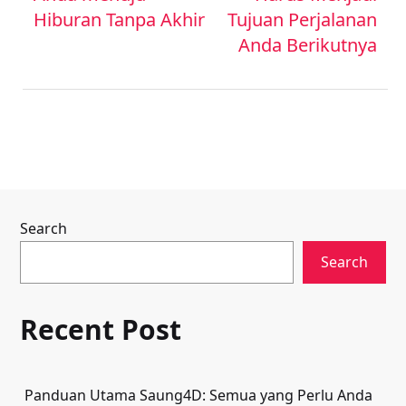
Hiburan Tanpa Akhir
Tujuan Perjalanan
Anda Berikutnya
Search
Search
Recent Post
Panduan Utama Saung4D: Semua yang Perlu Anda