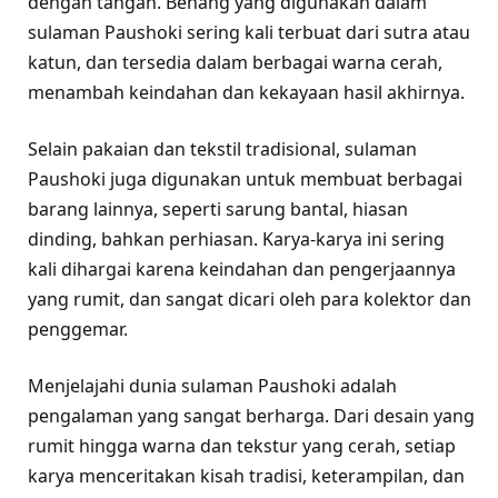
dengan tangan. Benang yang digunakan dalam
sulaman Paushoki sering kali terbuat dari sutra atau
katun, dan tersedia dalam berbagai warna cerah,
menambah keindahan dan kekayaan hasil akhirnya.
Selain pakaian dan tekstil tradisional, sulaman
Paushoki juga digunakan untuk membuat berbagai
barang lainnya, seperti sarung bantal, hiasan
dinding, bahkan perhiasan. Karya-karya ini sering
kali dihargai karena keindahan dan pengerjaannya
yang rumit, dan sangat dicari oleh para kolektor dan
penggemar.
Menjelajahi dunia sulaman Paushoki adalah
pengalaman yang sangat berharga. Dari desain yang
rumit hingga warna dan tekstur yang cerah, setiap
karya menceritakan kisah tradisi, keterampilan, dan