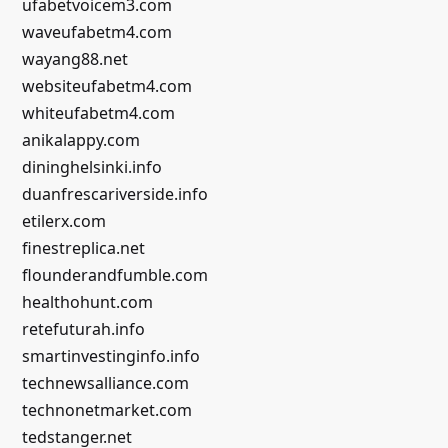
ufabetvoicem3.com
waveufabetm4.com
wayang88.net
websiteufabetm4.com
whiteufabetm4.com
anikalappy.com
dininghelsinki.info
duanfrescariverside.info
etilerx.com
finestreplica.net
flounderandfumble.com
healthohunt.com
retefuturah.info
smartinvestinginfo.info
technewsalliance.com
technonetmarket.com
tedstanger.net