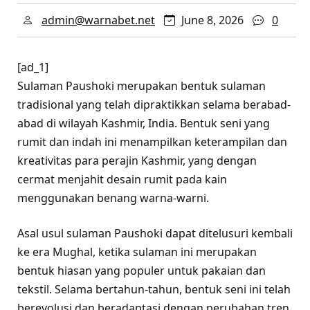
admin@warnabet.net
June 8, 2026
0
[ad_1]
Sulaman Paushoki merupakan bentuk sulaman
tradisional yang telah dipraktikkan selama berabad-
abad di wilayah Kashmir, India. Bentuk seni yang
rumit dan indah ini menampilkan keterampilan dan
kreativitas para perajin Kashmir, yang dengan
cermat menjahit desain rumit pada kain
menggunakan benang warna-warni.
Asal usul sulaman Paushoki dapat ditelusuri kembali
ke era Mughal, ketika sulaman ini merupakan
bentuk hiasan yang populer untuk pakaian dan
tekstil. Selama bertahun-tahun, bentuk seni ini telah
berevolusi dan beradaptasi dengan perubahan tren