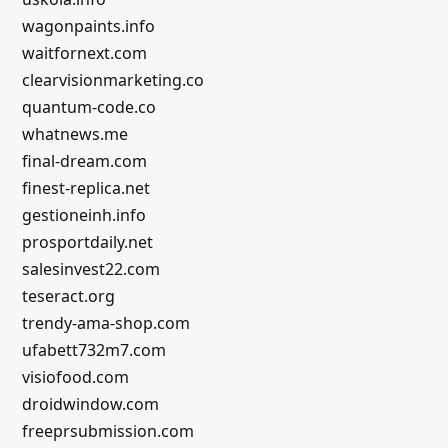
wagonpaints.info
waitfornext.com
clearvisionmarketing.co
quantum-code.co
whatnews.me
final-dream.com
finest-replica.net
gestioneinh.info
prosportdaily.net
salesinvest22.com
teseract.org
trendy-ama-shop.com
ufabett732m7.com
visiofood.com
droidwindow.com
freeprsubmission.com