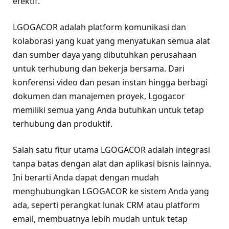
efektif.
LGOGACOR adalah platform komunikasi dan
kolaborasi yang kuat yang menyatukan semua alat
dan sumber daya yang dibutuhkan perusahaan
untuk terhubung dan bekerja bersama. Dari
konferensi video dan pesan instan hingga berbagi
dokumen dan manajemen proyek, Lgogacor
memiliki semua yang Anda butuhkan untuk tetap
terhubung dan produktif.
Salah satu fitur utama LGOGACOR adalah integrasi
tanpa batas dengan alat dan aplikasi bisnis lainnya.
Ini berarti Anda dapat dengan mudah
menghubungkan LGOGACOR ke sistem Anda yang
ada, seperti perangkat lunak CRM atau platform
email, membuatnya lebih mudah untuk tetap