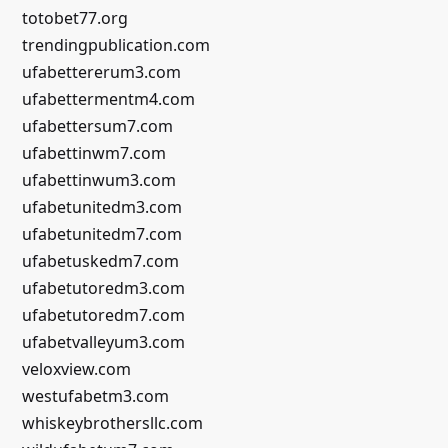
totobet77.org
trendingpublication.com
ufabettererum3.com
ufabettermentm4.com
ufabettersum7.com
ufabettinwm7.com
ufabettinwum3.com
ufabetunitedm3.com
ufabetunitedm7.com
ufabetuskedm7.com
ufabetutoredm3.com
ufabetutoredm7.com
ufabetvalleyum3.com
veloxview.com
westufabetm3.com
whiskeybrothersllc.com