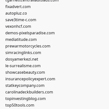
fixadvert.com
autopluz.co
save3time-c.com
vexonhcf.com
demos-pixelsparadise.com
mediatitude.com
prewarmotorcycles.com
simracinglinks.com
dosyamerkezi.net
le-surrealisme.com
showcasebeauty.com
insurancepolicyexpert.com
statkeycompany.com
carolinadeckbuilders.com
topinvestingblog.com
top50tools.com