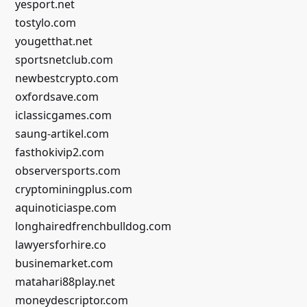
yesport.net
tostylo.com
yougetthat.net
sportsnetclub.com
newbestcrypto.com
oxfordsave.com
iclassicgames.com
saung-artikel.com
fasthokivip2.com
observersports.com
cryptominingplus.com
aquinoticiaspe.com
longhairedfrenchbulldog.com
lawyersforhire.co
businemarket.com
matahari88play.net
moneydescriptor.com