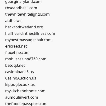
georginaryland.com
roseandbasil.com
thewhitewhitelights.com
atdhe.ws
heckrodtwetland.org
halfheardinthestillness.com
mybestmassagechair.com
ericreed.net
fluxetine.com
mobilecasino8760.com
betqq3.net
casinoloans5.us
CasinoAuction.us
kipooglecouk.us
mykitchennhome.com
aumoulinvert.com
thefoodiepassport.com