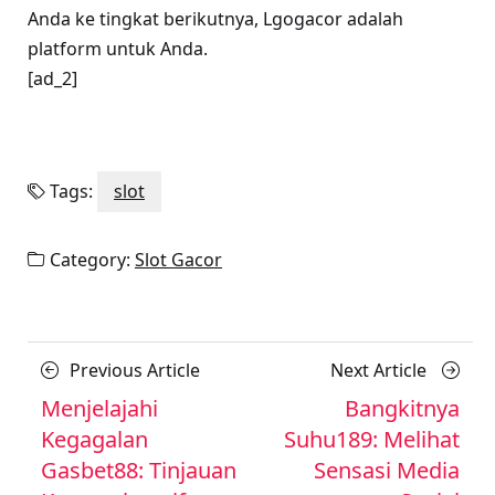
Anda ke tingkat berikutnya, Lgogacor adalah
platform untuk Anda.
[ad_2]
Tags:
slot
Category:
Slot Gacor
Posts
Previous
Next
Previous Article
Next Article
navigation
Article
Article
Menjelajahi
Bangkitnya
Kegagalan
Suhu189: Melihat
Gasbet88: Tinjauan
Sensasi Media