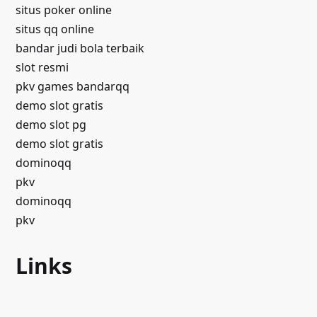
situs poker online
situs qq online
bandar judi bola terbaik
slot resmi
pkv games bandarqq
demo slot gratis
demo slot pg
demo slot gratis
dominoqq
pkv
dominoqq
pkv
Links