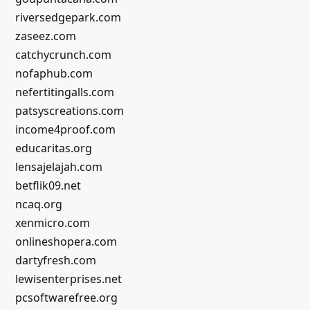
riversedgepark.com
zaseez.com
catchycrunch.com
nofaphub.com
nefertitingalls.com
patsyscreations.com
income4proof.com
educaritas.org
lensajelajah.com
betflik09.net
ncaq.org
xenmicro.com
onlineshopera.com
dartyfresh.com
lewisenterprises.net
pcsoftwarefree.org