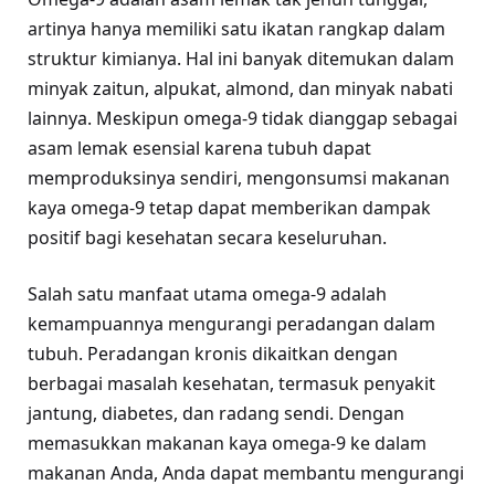
artinya hanya memiliki satu ikatan rangkap dalam
struktur kimianya. Hal ini banyak ditemukan dalam
minyak zaitun, alpukat, almond, dan minyak nabati
lainnya. Meskipun omega-9 tidak dianggap sebagai
asam lemak esensial karena tubuh dapat
memproduksinya sendiri, mengonsumsi makanan
kaya omega-9 tetap dapat memberikan dampak
positif bagi kesehatan secara keseluruhan.
Salah satu manfaat utama omega-9 adalah
kemampuannya mengurangi peradangan dalam
tubuh. Peradangan kronis dikaitkan dengan
berbagai masalah kesehatan, termasuk penyakit
jantung, diabetes, dan radang sendi. Dengan
memasukkan makanan kaya omega-9 ke dalam
makanan Anda, Anda dapat membantu mengurangi