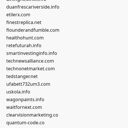
duanfrescariverside.info
etilerx.com
finestreplica.net
flounderandfumble.com
healthohunt.com
retefuturah.info
smartinvestinginfo.info
technewsalliance.com
technonetmarket.com
tedstanger.net
ufabett732um3.com
uskola.info
wagonpaints.info
waitfornext.com
clearvisionmarketing.co
quantum-code.co