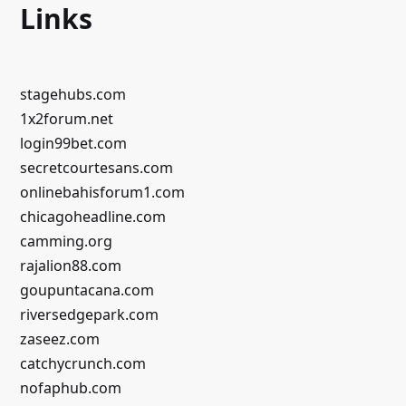
Links
stagehubs.com
1x2forum.net
login99bet.com
secretcourtesans.com
onlinebahisforum1.com
chicagoheadline.com
camming.org
rajalion88.com
goupuntacana.com
riversedgepark.com
zaseez.com
catchycrunch.com
nofaphub.com