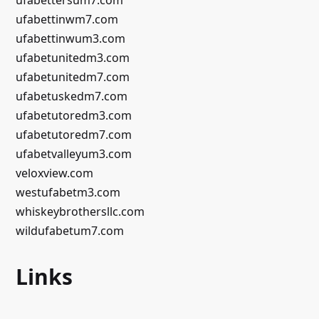
ufabettersum7.com
ufabettinwm7.com
ufabettinwum3.com
ufabetunitedm3.com
ufabetunitedm7.com
ufabetuskedm7.com
ufabetutoredm3.com
ufabetutoredm7.com
ufabetvalleyum3.com
veloxview.com
westufabetm3.com
whiskeybrothersllc.com
wildufabetum7.com
Links