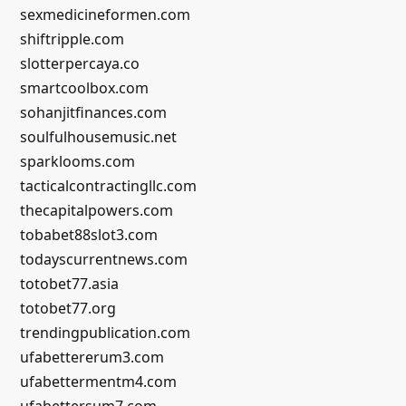
sexmedicineformen.com
shiftripple.com
slotterpercaya.co
smartcoolbox.com
sohanjitfinances.com
soulfulhousemusic.net
sparklooms.com
tacticalcontractingllc.com
thecapitalpowers.com
tobabet88slot3.com
todayscurrentnews.com
totobet77.asia
totobet77.org
trendingpublication.com
ufabettererum3.com
ufabettermentm4.com