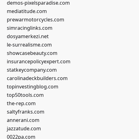
demos-pixelsparadise.com
mediatitude.com
prewarmotorcycles.com
simracinglinks.com
dosyamerkezi.net
le-surrealisme.com
showcasebeauty.com
insurancepolicyexpert.com
statkeycompany.com
carolinadeckbuilders.com
topinvestingblog.com
top50tools.com
the-rep.com
saltyfranks.com
annerani.com
jazzatude.com
0022pa.com