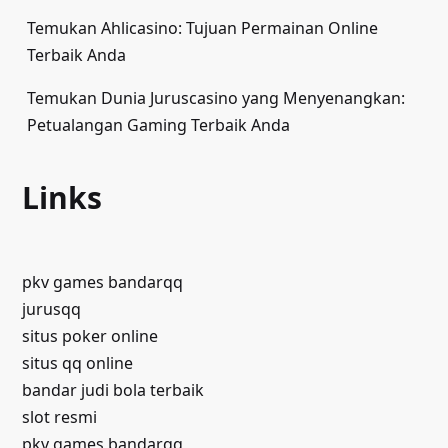
Temukan Ahlicasino: Tujuan Permainan Online
Terbaik Anda
Temukan Dunia Juruscasino yang Menyenangkan:
Petualangan Gaming Terbaik Anda
Links
pkv games bandarqq
jurusqq
situs poker online
situs qq online
bandar judi bola terbaik
slot resmi
pkv games bandarqq