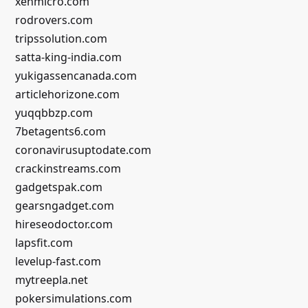
xenmicro.com
rodrovers.com
tripssolution.com
satta-king-india.com
yukigassencanada.com
articlehorizone.com
yuqqbbzp.com
7betagents6.com
coronavirusuptodate.com
crackinstreams.com
gadgetspak.com
gearsngadget.com
hireseodoctor.com
lapsfit.com
levelup-fast.com
mytreepla.net
pokersimulations.com