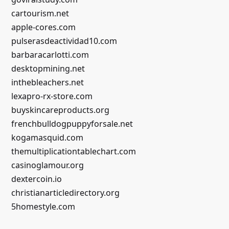
cartourism.net
apple-cores.com
pulserasdeactividad10.com
barbaracarlotti.com
desktopmining.net
inthebleachers.net
lexapro-rx-store.com
buyskincareproducts.org
frenchbulldogpuppyforsale.net
kogamasquid.com
themultiplicationtablechart.com
casinoglamour.org
dextercoin.io
christianarticledirectory.org
5homestyle.com