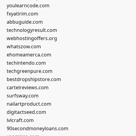
youlearncode.com
fxyatirim.com
abbuguide.com
technologyresult.com
webhostingoffers.org
whatszow.com
ehomeamerca.com
techintendo.com
techgreenpure.com
bestdropshipstore.com
cartelreviews.com
surfsway.com
nailartproduct.com
digitactseed.com
lvlcraft.com
90secondmoneyloans.com