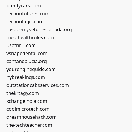
pondycars.com
techonfutures.com
techoologic.com
raspberryketonescanada.org
medihealthrules.com
usathrill.com
vshapedental.com
canfandalucia.org
yourengineguide.com
nybreakings.com
outstationcabsservices.com
thekrtagy.com
xchangeindia.com
coolmicrotech.com
dreamhousehack.com
the-techteacher.com