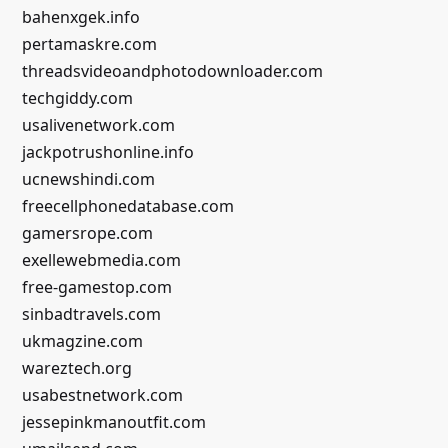
bahenxgek.info
pertamaskre.com
threadsvideoandphotodownloader.com
techgiddy.com
usalivenetwork.com
jackpotrushonline.info
ucnewshindi.com
freecellphonedatabase.com
gamersrope.com
exellewebmedia.com
free-gamestop.com
sinbadtravels.com
ukmagzine.com
wareztech.org
usabestnetwork.com
jessepinkmanoutfit.com