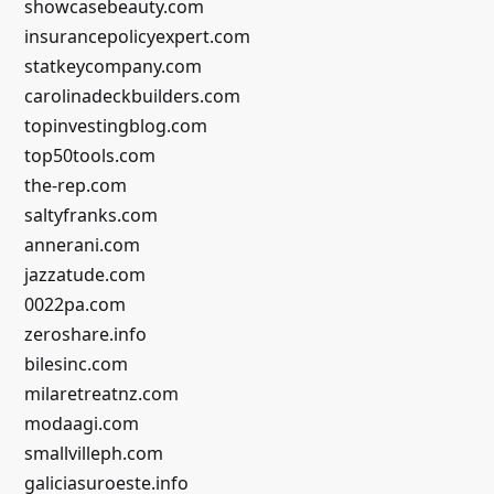
showcasebeauty.com
insurancepolicyexpert.com
statkeycompany.com
carolinadeckbuilders.com
topinvestingblog.com
top50tools.com
the-rep.com
saltyfranks.com
annerani.com
jazzatude.com
0022pa.com
zeroshare.info
bilesinc.com
milaretreatnz.com
modaagi.com
smallvilleph.com
galiciasuroeste.info