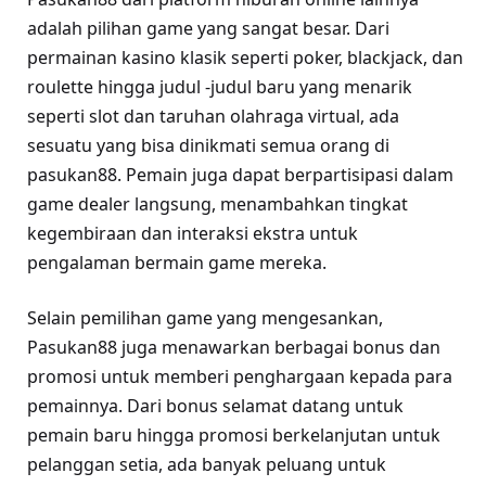
adalah pilihan game yang sangat besar. Dari
permainan kasino klasik seperti poker, blackjack, dan
roulette hingga judul -judul baru yang menarik
seperti slot dan taruhan olahraga virtual, ada
sesuatu yang bisa dinikmati semua orang di
pasukan88. Pemain juga dapat berpartisipasi dalam
game dealer langsung, menambahkan tingkat
kegembiraan dan interaksi ekstra untuk
pengalaman bermain game mereka.
Selain pemilihan game yang mengesankan,
Pasukan88 juga menawarkan berbagai bonus dan
promosi untuk memberi penghargaan kepada para
pemainnya. Dari bonus selamat datang untuk
pemain baru hingga promosi berkelanjutan untuk
pelanggan setia, ada banyak peluang untuk