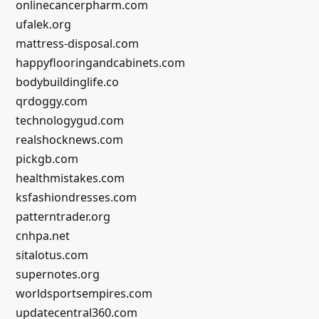
onlinecancerpharm.com
ufalek.org
mattress-disposal.com
happyflooringandcabinets.com
bodybuildinglife.co
qrdoggy.com
technologygud.com
realshocknews.com
pickgb.com
healthmistakes.com
ksfashiondresses.com
patterntrader.org
cnhpa.net
sitalotus.com
supernotes.org
worldsportsempires.com
updatecentral360.com