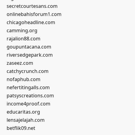
secretcourtesans.com
onlinebahisforum1.com
chicagoheadline.com
camming.org
rajalion88.com
goupuntacana.com
riversedgepark.com
zaseez.com
catchycrunch.com
nofaphub.com
nefertitingalls.com
patsyscreations.com
income4proof.com
educaritas.org
lensajelajah.com
betflik09.net