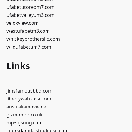
ufabetutoredm7.com
ufabetvalleyum3.com
veloxview.com
westufabetm3.com
whiskeybrothersllc.com
wildufabetum7.com
Links
jimsfamousbbq.com
libertywalk-usa.com
australiamovie.net
gizmobird.co.uk
mp3djsong.com
coursdanglaistoulouse.com