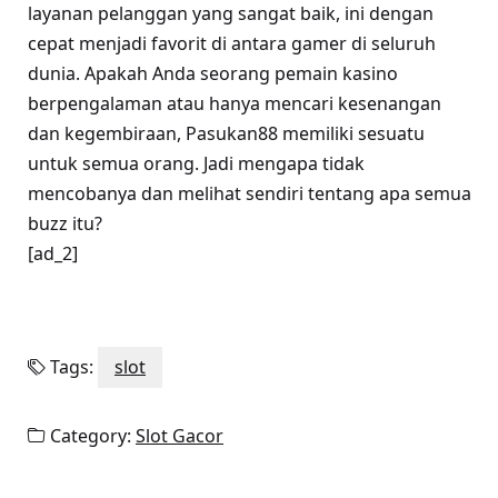
layanan pelanggan yang sangat baik, ini dengan
cepat menjadi favorit di antara gamer di seluruh
dunia. Apakah Anda seorang pemain kasino
berpengalaman atau hanya mencari kesenangan
dan kegembiraan, Pasukan88 memiliki sesuatu
untuk semua orang. Jadi mengapa tidak
mencobanya dan melihat sendiri tentang apa semua
buzz itu?
[ad_2]
Tags:
slot
Category:
Slot Gacor