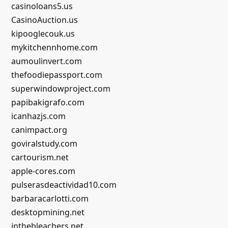
casinoloans5.us
CasinoAuction.us
kipooglecouk.us
mykitchennhome.com
aumoulinvert.com
thefoodiepassport.com
superwindowproject.com
papibakigrafo.com
icanhazjs.com
canimpact.org
goviralstudy.com
cartourism.net
apple-cores.com
pulserasdeactividad10.com
barbaracarlotti.com
desktopmining.net
inthebleachers.net