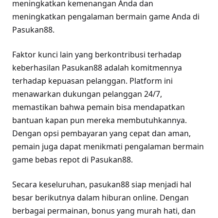
meningkatkan kemenangan Anda dan
meningkatkan pengalaman bermain game Anda di
Pasukan88.
Faktor kunci lain yang berkontribusi terhadap
keberhasilan Pasukan88 adalah komitmennya
terhadap kepuasan pelanggan. Platform ini
menawarkan dukungan pelanggan 24/7,
memastikan bahwa pemain bisa mendapatkan
bantuan kapan pun mereka membutuhkannya.
Dengan opsi pembayaran yang cepat dan aman,
pemain juga dapat menikmati pengalaman bermain
game bebas repot di Pasukan88.
Secara keseluruhan, pasukan88 siap menjadi hal
besar berikutnya dalam hiburan online. Dengan
berbagai permainan, bonus yang murah hati, dan