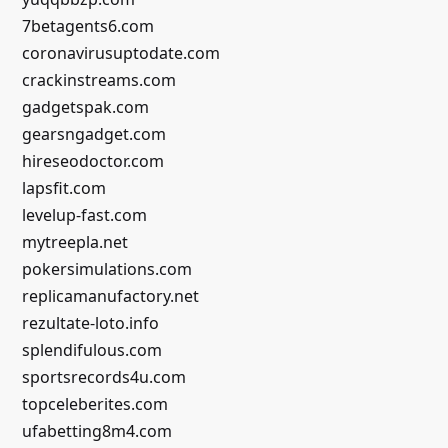
7betagents6.com
coronavirusuptodate.com
crackinstreams.com
gadgetspak.com
gearsngadget.com
hireseodoctor.com
lapsfit.com
levelup-fast.com
mytreepla.net
pokersimulations.com
replicamanufactory.net
rezultate-loto.info
splendifulous.com
sportsrecords4u.com
topceleberites.com
ufabetting8m4.com