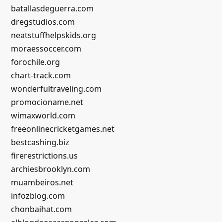
batallasdeguerra.com
dregstudios.com
neatstuffhelpskids.org
moraessoccer.com
forochile.org
chart-track.com
wonderfultraveling.com
promocioname.net
wimaxworld.com
freeonlinecricketgames.net
bestcashing.biz
firerestrictions.us
archiesbrooklyn.com
muambeiros.net
infozblog.com
chonbaihat.com