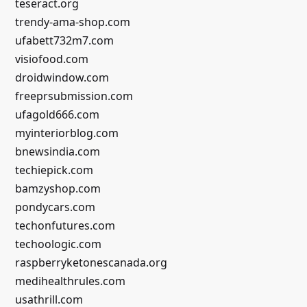
teseract.org
trendy-ama-shop.com
ufabett732m7.com
visiofood.com
droidwindow.com
freeprsubmission.com
ufagold666.com
myinteriorblog.com
bnewsindia.com
techiepick.com
bamzyshop.com
pondycars.com
techonfutures.com
techoologic.com
raspberryketonescanada.org
medihealthrules.com
usathrill.com