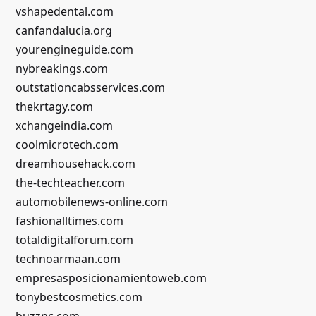
vshapedental.com
canfandalucia.org
yourengineguide.com
nybreakings.com
outstationcabsservices.com
thekrtagy.com
xchangeindia.com
coolmicrotech.com
dreamhousehack.com
the-techteacher.com
automobilenews-online.com
fashionalltimes.com
totaldigitalforum.com
technoarmaan.com
empresasposicionamientoweb.com
tonybestcosmetics.com