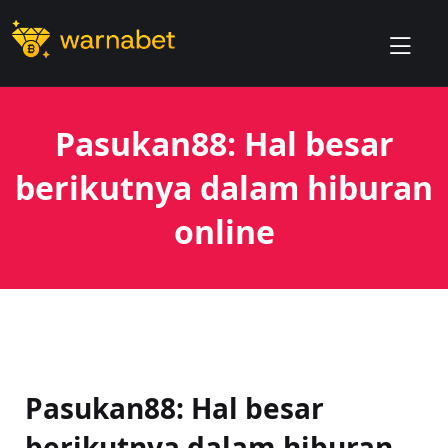
skip
Slot Gacor
to
Hari Ini
content
dengan RTP
Tinggi, Pilih
Slot Mahjong
Pasukan88: Hal besar
Ways untuk
berikutnya dalam hiburan
Kemenangan
online
Pasukan88: Hal besar
berikutnya dalam hiburan