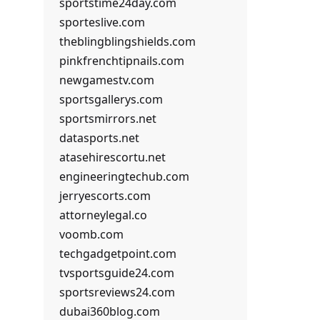
sportstime24day.com
sporteslive.com
theblingblingshields.com
pinkfrenchtipnails.com
newgamestv.com
sportsgallerys.com
sportsmirrors.net
datasports.net
atasehirescortu.net
engineeringtechub.com
jerryescorts.com
attorneylegal.co
voomb.com
techgadgetpoint.com
tvsportsguide24.com
sportsreviews24.com
dubai360blog.com