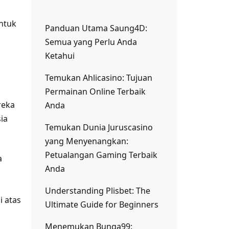
ntuk
Panduan Utama Saung4D:
Semua yang Perlu Anda
Ketahui
Temukan Ahlicasino: Tujuan
Permainan Online Terbaik
reka
Anda
ia
Temukan Dunia Juruscasino
yang Menyenangkan:
Petualangan Gaming Terbaik
a
Anda
Understanding Plisbet: The
i atas
Ultimate Guide for Beginners
Menemukan Bunga99: