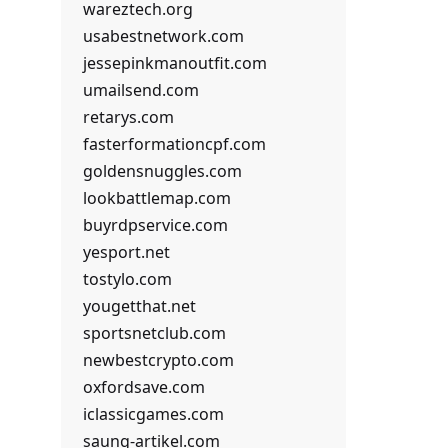
wareztech.org
usabestnetwork.com
jessepinkmanoutfit.com
umailsend.com
retarys.com
fasterformationcpf.com
goldensnuggles.com
lookbattlemap.com
buyrdpservice.com
yesport.net
tostylo.com
yougetthat.net
sportsnetclub.com
newbestcrypto.com
oxfordsave.com
iclassicgames.com
saung-artikel.com