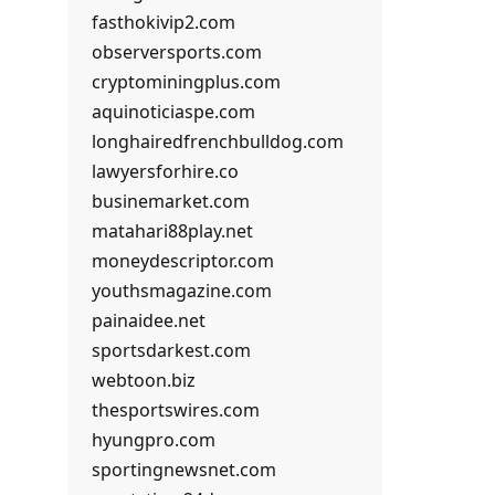
fasthokivip2.com
observersports.com
cryptominingplus.com
aquinoticiaspe.com
longhairedfrenchbulldog.com
lawyersforhire.co
businemarket.com
matahari88play.net
moneydescriptor.com
youthsmagazine.com
painaidee.net
sportsdarkest.com
webtoon.biz
thesportswires.com
hyungpro.com
sportingnewsnet.com