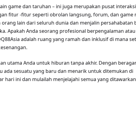
in game dan taruhan – ini juga merupakan pusat interaksi
 fitur -fitur seperti obrolan langsung, forum, dan game 
orang lain dari seluruh dunia dan menjalin persahabatan 
eka. Apakah Anda seorang profesional berpengalaman atau
QQ88Asia adalah ruang yang ramah dan inklusif di mana se
kesenangan.
uan utama Anda untuk hiburan tanpa akhir. Dengan berag
lalu ada sesuatu yang baru dan menarik untuk ditemukan di
 hari ini dan mulailah menjelajahi semua yang ditawarkan