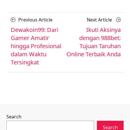
Posts
Previous
Next
Previous Article
Next Article
navigation
Article
Article
Dewakoin99: Dari
Ikuti Aksinya
Gamer Amatir
dengan 988bet:
hingga Profesional
Tujuan Taruhan
dalam Waktu
Online Terbaik Anda
Tersingkat
Search
Search