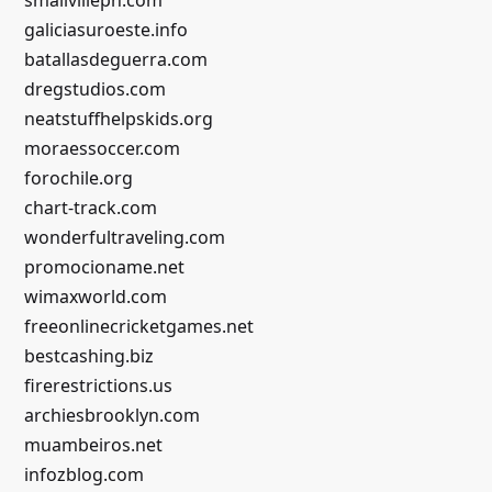
galiciasuroeste.info
batallasdeguerra.com
dregstudios.com
neatstuffhelpskids.org
moraessoccer.com
forochile.org
chart-track.com
wonderfultraveling.com
promocioname.net
wimaxworld.com
freeonlinecricketgames.net
bestcashing.biz
firerestrictions.us
archiesbrooklyn.com
muambeiros.net
infozblog.com