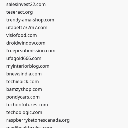
salesinvest22.com
teseract.org
trendy-ama-shop.com
ufabett732m7.com
visiofood.com
droidwindow.com
freeprsubmission.com
ufagold666.com
myinteriorblog.com
bnewsindia.com
techiepick.com
bamzyshop.com
pondycars.com
techonfutures.com
techoologic.com
raspberryketonescanada.org
medihealthrules.com