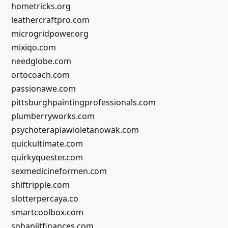
hometricks.org
leathercraftpro.com
microgridpower.org
mixiqo.com
needglobe.com
ortocoach.com
passionawe.com
pittsburghpaintingprofessionals.com
plumberryworks.com
psychoterapiawioletanowak.com
quickultimate.com
quirkyquester.com
sexmedicineformen.com
shiftripple.com
slotterpercaya.co
smartcoolbox.com
sohanjitfinances.com