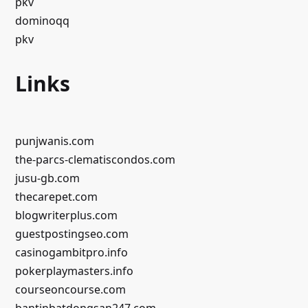
pkv
dominoqq
pkv
Links
punjwanis.com
the-parcs-clematiscondos.com
jusu-gb.com
thecarepet.com
blogwriterplus.com
guestpostingseo.com
casinogambitpro.info
pokerplaymasters.info
courseoncourse.com