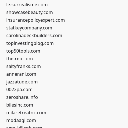
le-surrealisme.com
showcasebeauty.com
insurancepolicyexpert.com
statkeycompany.com
carolinadeckbuilders.com
topinvestingblog.com
top50tools.com
the-rep.com
saltyfranks.com
annerani.com
jazzatude.com
0022pa.com
zeroshare.info
bilesinc.com
milaretreatnz.com
modaagi.com
smallvilleph.com