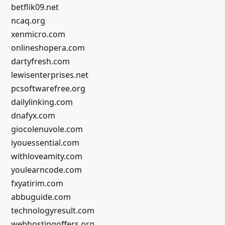
betflik09.net
ncaq.org
xenmicro.com
onlineshopera.com
dartyfresh.com
lewisenterprises.net
pcsoftwarefree.org
dailylinking.com
dnafyx.com
giocolenuvole.com
iyouessential.com
withloveamity.com
youlearncode.com
fxyatirim.com
abbuguide.com
technologyresult.com
webhostingoffers.org