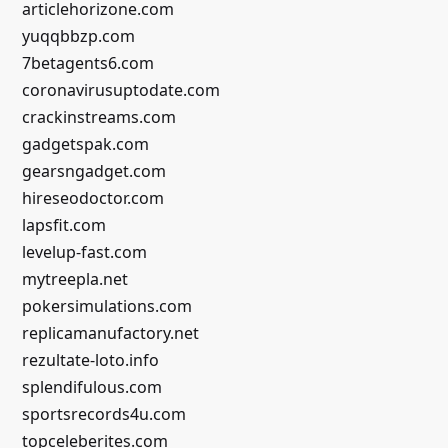
articlehorizone.com
yuqqbbzp.com
7betagents6.com
coronavirusuptodate.com
crackinstreams.com
gadgetspak.com
gearsngadget.com
hireseodoctor.com
lapsfit.com
levelup-fast.com
mytreepla.net
pokersimulations.com
replicamanufactory.net
rezultate-loto.info
splendifulous.com
sportsrecords4u.com
topceleberites.com