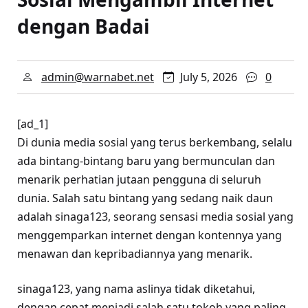
dengan Badai
admin@warnabet.net
July 5, 2026
0
[ad_1]
Di dunia media sosial yang terus berkembang, selalu
ada bintang-bintang baru yang bermunculan dan
menarik perhatian jutaan pengguna di seluruh
dunia. Salah satu bintang yang sedang naik daun
adalah sinaga123, seorang sensasi media sosial yang
menggemparkan internet dengan kontennya yang
menawan dan kepribadiannya yang menarik.
sinaga123, yang nama aslinya tidak diketahui,
dengan cepat menjadi salah satu tokoh yang paling