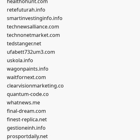
healthohunt.com
retefuturah.info
smartinvestinginfo.info
technewsalliance.com
technonetmarket.com
tedstanger.net
ufabett732um3.com
uskola.info
wagonpaints.info
waitfornext.com
clearvisionmarketing.co
quantum-code.co
whatnews.me
final-dream.com
finest-replica.net
gestioneinh.info
prosportdaily.net