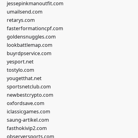
jessepinkmanoutfit.com
umailsend.com
retarys.com
fasterformationcpf.com
goldensnuggles.com
lookbattlemap.com
buyrdpservice.com
yesport.net
tostylo.com
yougetthat.net
sportsnetclub.com
newbestcrypto.com
oxfordsave.com
iclassicgames.com
saung-artikel.com
fasthokivip2.com
observersports.com