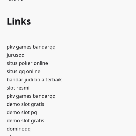
Links
pkv games bandarqq
jurusqq
situs poker online
situs qq online
bandar judi bola terbaik
slot resmi
pkv games bandarqq
demo slot gratis
demo slot pg
demo slot gratis
dominoqq