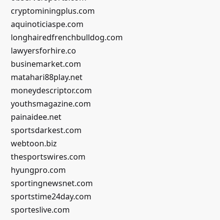
cryptominingplus.com
aquinoticiaspe.com
longhairedfrenchbulldog.com
lawyersforhire.co
businemarket.com
matahari88play.net
moneydescriptor.com
youthsmagazine.com
painaidee.net
sportsdarkest.com
webtoon.biz
thesportswires.com
hyungpro.com
sportingnewsnet.com
sportstime24day.com
sporteslive.com