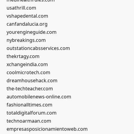
usathrill.com
vshapedental.com
canfandalucia.org
yourengineguide.com
nybreakings.com
outstationcabsservices.com
thekrtagy.com
xchangeindia.com
coolmicrotech.com
dreamhousehack.com
the-techteacher.com
automobilenews-online.com
fashionalltimes.com
totaldigitalforum.com
technoarmaan.com
empresasposicionamientoweb.com