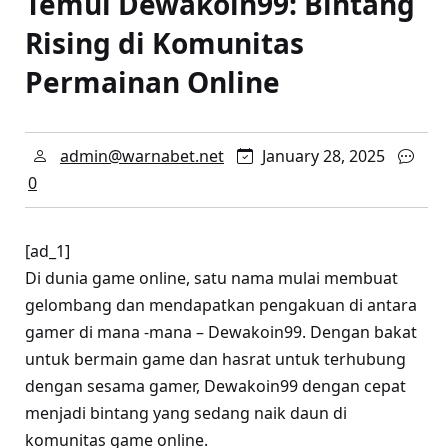
Temui Dewakoin99: Bintang
Rising di Komunitas
Permainan Online
admin@warnabet.net
January 28, 2025
0
[ad_1]
Di dunia game online, satu nama mulai membuat
gelombang dan mendapatkan pengakuan di antara
gamer di mana -mana – Dewakoin99. Dengan bakat
untuk bermain game dan hasrat untuk terhubung
dengan sesama gamer, Dewakoin99 dengan cepat
menjadi bintang yang sedang naik daun di
komunitas game online.