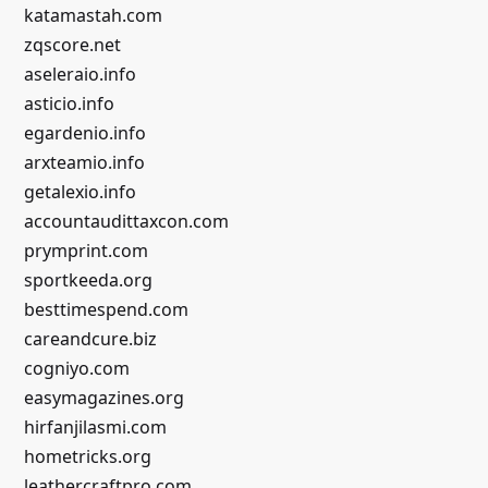
katamastah.com
zqscore.net
aseleraio.info
asticio.info
egardenio.info
arxteamio.info
getalexio.info
accountaudittaxcon.com
prymprint.com
sportkeeda.org
besttimespend.com
careandcure.biz
cogniyo.com
easymagazines.org
hirfanjilasmi.com
hometricks.org
leathercraftpro.com