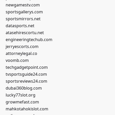
newgamestv.com
sportsgallerys.com
sportsmirrors.net
datasports.net
atasehirescortu.net
engineeringtechub.com
jerryescorts.com
attorneylegal.co
voomb.com
techgadgetpoint.com
tvsportsguide24.com
sportsreviews24.com
dubai360blog.com
lucky77slot.org
growmefast.com
mahkotahokislot.com