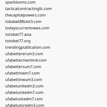
sparklooms.com
tacticalcontractingllc.com
thecapitalpowers.com
tobabet88slot3.com
todayscurrentnews.com
totobet77.asia
totobet77.org
trendingpublication.com
ufabettererum3.com
ufabettermentm4.com
ufabettersum7.com
ufabettinwm7.com
ufabettinwum3.com
ufabetunitedm3.com
ufabetunitedm7.com
ufabetuskedm7.com
ufabetutoredm3.com