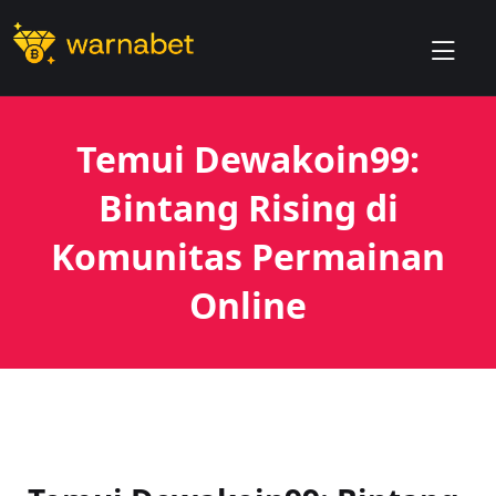
skip
Slot Gacor
to
Hari Ini
content
dengan RTP
Tinggi, Pilih
Slot Mahjong
Temui Dewakoin99:
Ways untuk
Bintang Rising di
Kemenangan
Komunitas Permainan
Online