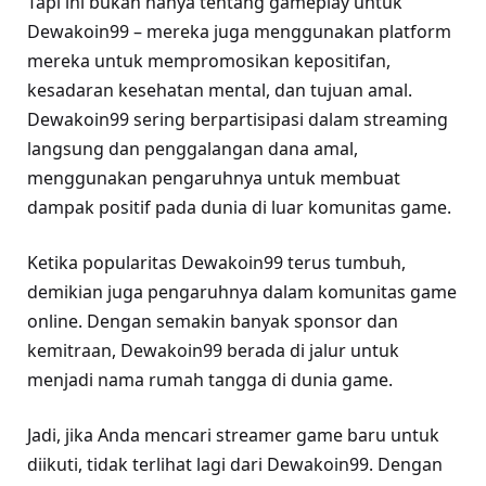
Tapi ini bukan hanya tentang gameplay untuk
Dewakoin99 – mereka juga menggunakan platform
mereka untuk mempromosikan kepositifan,
kesadaran kesehatan mental, dan tujuan amal.
Dewakoin99 sering berpartisipasi dalam streaming
langsung dan penggalangan dana amal,
menggunakan pengaruhnya untuk membuat
dampak positif pada dunia di luar komunitas game.
Ketika popularitas Dewakoin99 terus tumbuh,
demikian juga pengaruhnya dalam komunitas game
online. Dengan semakin banyak sponsor dan
kemitraan, Dewakoin99 berada di jalur untuk
menjadi nama rumah tangga di dunia game.
Jadi, jika Anda mencari streamer game baru untuk
diikuti, tidak terlihat lagi dari Dewakoin99. Dengan