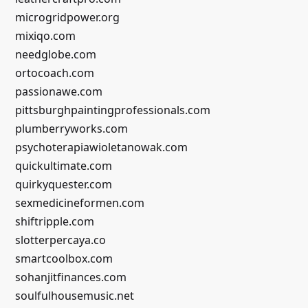
microgridpower.org
mixiqo.com
needglobe.com
ortocoach.com
passionawe.com
pittsburghpaintingprofessionals.com
plumberryworks.com
psychoterapiawioletanowak.com
quickultimate.com
quirkyquester.com
sexmedicineformen.com
shiftripple.com
slotterpercaya.co
smartcoolbox.com
sohanjitfinances.com
soulfulhousemusic.net