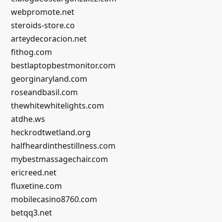
webpromote.net
steroids-store.co
arteydecoracion.net
fithog.com
bestlaptopbestmonitor.com
georginaryland.com
roseandbasil.com
thewhitewhitelights.com
atdhe.ws
heckrodtwetland.org
halfheardinthestillness.com
mybestmassagechair.com
ericreed.net
fluxetine.com
mobilecasino8760.com
betqq3.net