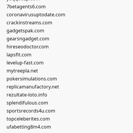
7betagents6.com
coronavirusuptodate.com
crackinstreams.com
gadgetspak.com
gearsngadget.com
hireseodoctor.com
lapsfit.com
levelup-fast.com
mytreepla.net
pokersimulations.com
replicamanufactory.net
rezultate-loto.info
splendifulous.com
sportsrecords4u.com
topceleberites.com
ufabetting8m4.com