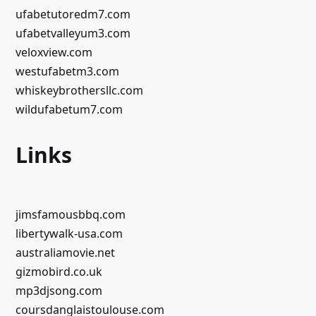
ufabetutoredm7.com
ufabetvalleyum3.com
veloxview.com
westufabetm3.com
whiskeybrothersllc.com
wildufabetum7.com
Links
jimsfamousbbq.com
libertywalk-usa.com
australiamovie.net
gizmobird.co.uk
mp3djsong.com
coursdanglaistoulouse.com