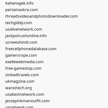
bahenxgek.info
pertamaskre.com
threadsvideoandphotodownloader.com
techgiddy.com
usalivenetwork.com
jackpotrushonline.info
ucnewshindi.com
freecellphonedatabase.com
gamersrope.com
exellewebmedia.com
free-gamestop.com
sinbadtravels.com
ukmagzine.com
wareztech.org
usabestnetwork.com
jessepinkmanoutfit.com
umailsend.com