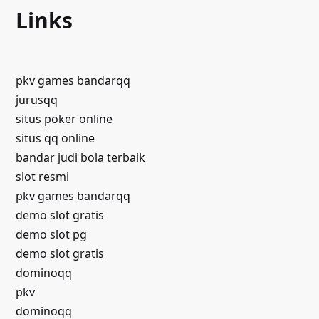
Links
pkv games bandarqq
jurusqq
situs poker online
situs qq online
bandar judi bola terbaik
slot resmi
pkv games bandarqq
demo slot gratis
demo slot pg
demo slot gratis
dominoqq
pkv
dominoqq