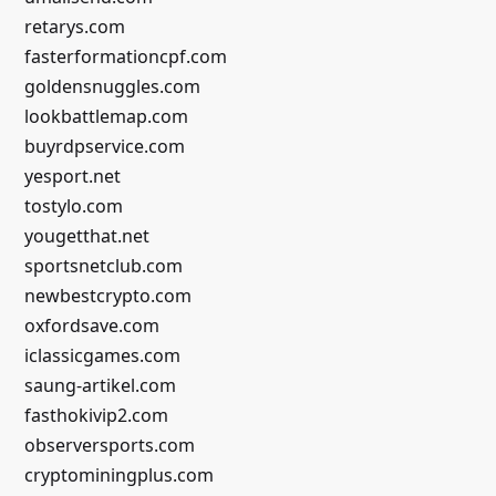
retarys.com
fasterformationcpf.com
goldensnuggles.com
lookbattlemap.com
buyrdpservice.com
yesport.net
tostylo.com
yougetthat.net
sportsnetclub.com
newbestcrypto.com
oxfordsave.com
iclassicgames.com
saung-artikel.com
fasthokivip2.com
observersports.com
cryptominingplus.com