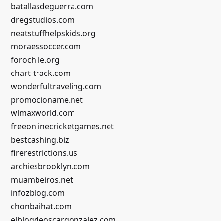
batallasdeguerra.com
dregstudios.com
neatstuffhelpskids.org
moraessoccer.com
forochile.org
chart-track.com
wonderfultraveling.com
promocioname.net
wimaxworld.com
freeonlinecricketgames.net
bestcashing.biz
firerestrictions.us
archiesbrooklyn.com
muambeiros.net
infozblog.com
chonbaihat.com
elblogdeoscargonzalez.com