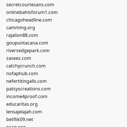
secretcourtesans.com
onlinebahisforum1.com
chicagoheadline.com
camming.org
rajalion88.com
goupuntacana.com
riversedgepark.com
zaseez.com
catchycrunch.com
nofaphub.com
nefertitingalls.com
patsyscreations.com
income4proof.com
educaritas.org
lensajelajah.com
betflik09.net