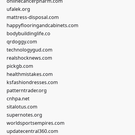
onlinecancerpharm.com
ufalek.org
mattress-disposal.com
happyflooringandcabinets.com
bodybuildinglife.co
qrdoggy.com
technologygud.com
realshocknews.com
pickgb.com
healthmistakes.com
ksfashiondresses.com
patterntrader.org
cnhpa.net
sitalotus.com
supernotes.org
worldsportsempires.com
updatecentral360.com