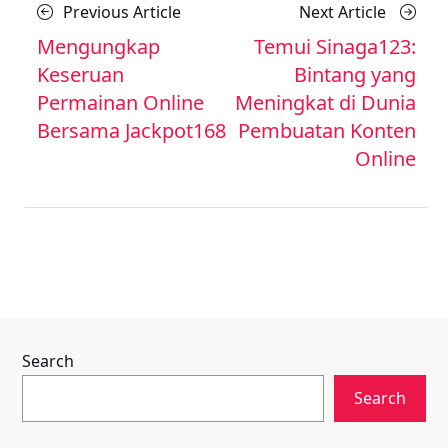
Posts
Previous
Next
Previous Article
Next Article
navigation
Article
Article
Mengungkap
Temui Sinaga123:
Keseruan
Bintang yang
Permainan Online
Meningkat di Dunia
Bersama Jackpot168
Pembuatan Konten
Online
Search
Search