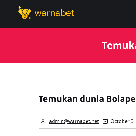
skip
Slot Gacor
to
Hari Ini
content
dengan RTP
Tinggi, Pilih
Slot Mahjong
Temuka
Ways untuk
Kemenangan
Temukan dunia Bolape
admin@warnabet.net
October 3,