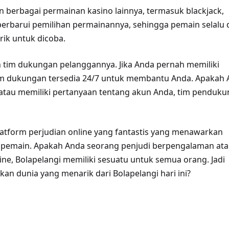
n berbagai permainan kasino lainnya, termasuk blackjack,
emperbarui pemilihan permainannya, sehingga pemain selalu 
ik untuk dicoba.
ah tim dukungan pelanggannya. Jika Anda pernah memiliki
tim dukungan tersedia 24/7 untuk membantu Anda. Apakah
au memiliki pertanyaan tentang akun Anda, tim penduku
latform perjudian online yang fantastis yang menawarkan
a pemain. Apakah Anda seorang penjudi berpengalaman at
ne, Bolapelangi memiliki sesuatu untuk semua orang. Jadi
 dunia yang menarik dari Bolapelangi hari ini?