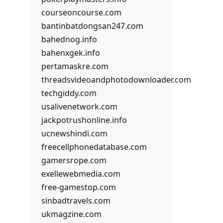
courseoncourse.com
bantinbatdongsan247.com
bahednog.info
bahenxgek.info
pertamaskre.com
threadsvideoandphotodownloader.com
techgiddy.com
usalivenetwork.com
jackpotrushonline.info
ucnewshindi.com
freecellphonedatabase.com
gamersrope.com
exellewebmedia.com
free-gamestop.com
sinbadtravels.com
ukmagzine.com