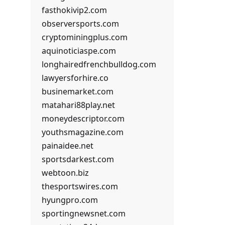
fasthokivip2.com
observersports.com
cryptominingplus.com
aquinoticiaspe.com
longhairedfrenchbulldog.com
lawyersforhire.co
businemarket.com
matahari88play.net
moneydescriptor.com
youthsmagazine.com
painaidee.net
sportsdarkest.com
webtoon.biz
thesportswires.com
hyungpro.com
sportingnewsnet.com