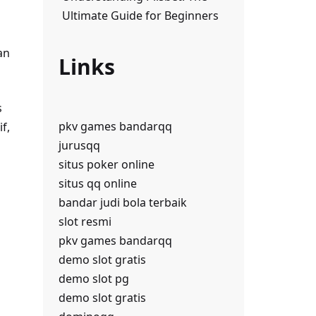
Ultimate Guide for Beginners
an
Links
s
pkv games bandarqq
f,
jurusqq
situs poker online
situs qq online
bandar judi bola terbaik
slot resmi
pkv games bandarqq
demo slot gratis
demo slot pg
demo slot gratis