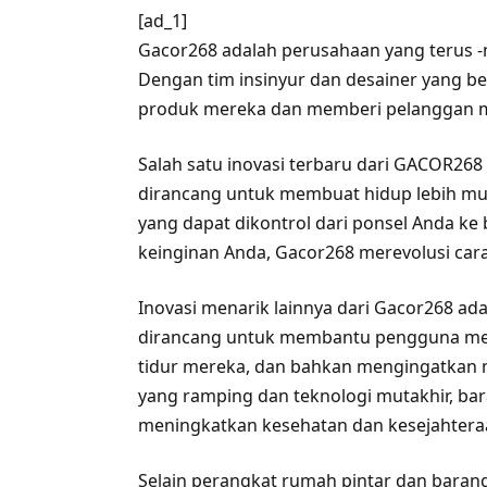
[ad_1]
Gacor268 adalah perusahaan yang terus -
Dengan tim insinyur dan desainer yang b
produk mereka dan memberi pelanggan m
Salah satu inovasi terbaru dari GACOR268
dirancang untuk membuat hidup lebih mud
yang dapat dikontrol dari ponsel Anda ke
keinginan Anda, Gacor268 merevolusi car
Inovasi menarik lainnya dari Gacor268 ada
dirancang untuk membantu pengguna mel
tidur mereka, dan bahkan mengingatkan 
yang ramping dan teknologi mutakhir, bara
meningkatkan kesehatan dan kesejahtera
Selain perangkat rumah pintar dan barang