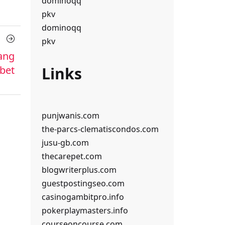
dominoqq
pkv
dominoqq
Next
pkv
Article
ang
Links
bet
punjwanis.com
the-parcs-clematiscondos.com
jusu-gb.com
thecarepet.com
blogwriterplus.com
guestpostingseo.com
casinogambitpro.info
pokerplaymasters.info
courseoncourse.com