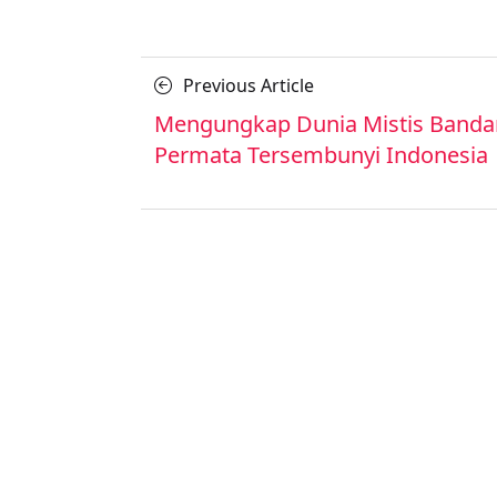
Posts
Previous
Previous Article
navigation
Article
Mengungkap Dunia Mistis Banda
Permata Tersembunyi Indonesia