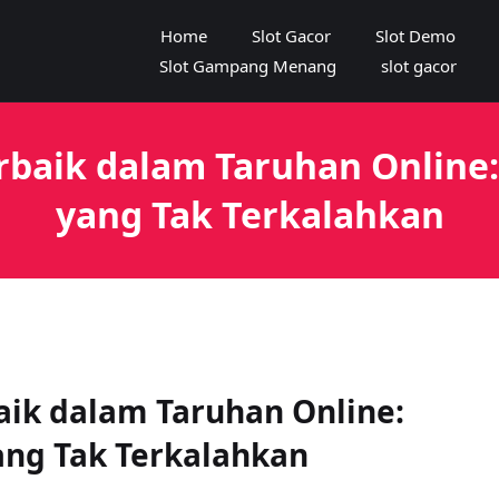
Home
Slot Gacor
Slot Demo
Slot Gampang Menang
slot gacor
baik dalam Taruhan Online
yang Tak Terkalahkan
ik dalam Taruhan Online:
ang Tak Terkalahkan