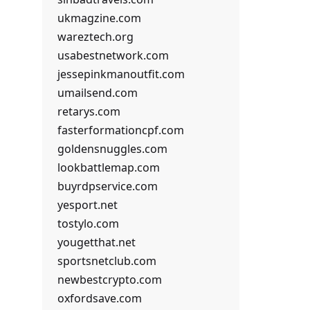
ukmagzine.com
wareztech.org
usabestnetwork.com
jessepinkmanoutfit.com
umailsend.com
retarys.com
fasterformationcpf.com
goldensnuggles.com
lookbattlemap.com
buyrdpservice.com
yesport.net
tostylo.com
yougetthat.net
sportsnetclub.com
newbestcrypto.com
oxfordsave.com