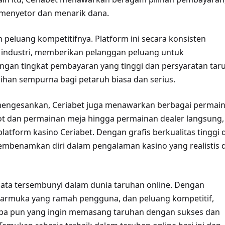
menyetor dan menarik dana.
h peluang kompetitifnya. Platform ini secara konsisten
 industri, memberikan pelanggan peluang untuk
an tingkat pembayaran yang tinggi dan persyaratan tar
ihan sempurna bagi petaruh biasa dan serius.
 mengesankan, Ceriabet juga menawarkan berbagai permai
lot dan permainan meja hingga permainan dealer langsung,
latform kasino Ceriabet. Dengan grafis berkualitas tinggi 
mbenamkan diri dalam pengalaman kasino yang realistis d
mata tersembunyi dalam dunia taruhan online. Dengan
tarmuka yang ramah pengguna, dan peluang kompetitif,
iapa pun yang ingin memasang taruhan dengan sukses dan