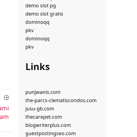
demo slot pg
demo slot gratis
dominoqq
pkv
dominoqq
pkv
Links
punjwanis.com
Next
the-parcs-clematiscondos.com
Article
ami
jusu-gb.com
lam
thecarepet.com
blogwriterplus.com
guestpostingseo.com