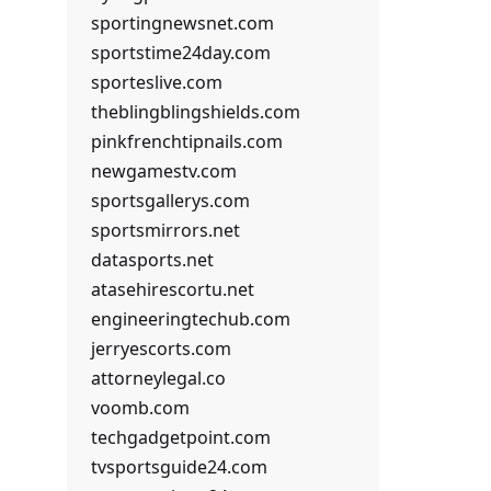
sportingnewsnet.com
sportstime24day.com
sporteslive.com
theblingblingshields.com
pinkfrenchtipnails.com
newgamestv.com
sportsgallerys.com
sportsmirrors.net
datasports.net
atasehirescortu.net
engineeringtechub.com
jerryescorts.com
attorneylegal.co
voomb.com
techgadgetpoint.com
tvsportsguide24.com