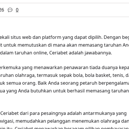
026
0
kali situs web dan platform yang dapat dipilih. Dengan be
ulit untuk memutuskan di mana akan memasang taruhan An
 dalam taruhan online, Ceriabet adalah jawabannya.
e terkemuka yang menawarkan penawaran tiada duanya kep
uhan olahraga, termasuk sepak bola, bola basket, tenis, 
untuk semua orang. Baik Anda seorang petaruh berpengalam
emua yang Anda butuhkan untuk berhasil memasang taruhan
Ceriabet dari para pesaingnya adalah antarmukanya yang
navigasi, memudahkan pelanggan menemukan olahraga da
lain itu, Ceriabet menawarkan beragam pilihan pembayaran