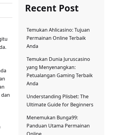
Recent Post
Temukan Ahlicasino: Tujuan
Permainan Online Terbaik
gitu
Anda
da.
Temukan Dunia Juruscasino
yang Menyenangkan:
ada
Petualangan Gaming Terbaik
dan
Anda
an
 dan
Understanding Plisbet: The
Ultimate Guide for Beginners
Menemukan Bunga99:
Panduan Utama Permainan
n
Online
,