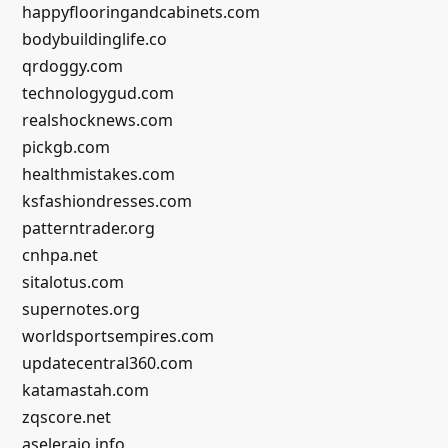
happyflooringandcabinets.com
bodybuildinglife.co
qrdoggy.com
technologygud.com
realshocknews.com
pickgb.com
healthmistakes.com
ksfashiondresses.com
patterntrader.org
cnhpa.net
sitalotus.com
supernotes.org
worldsportsempires.com
updatecentral360.com
katamastah.com
zqscore.net
aseleraio.info