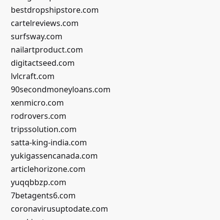
bestdropshipstore.com
cartelreviews.com
surfsway.com
nailartproduct.com
digitactseed.com
lvlcraft.com
90secondmoneyloans.com
xenmicro.com
rodrovers.com
tripssolution.com
satta-king-india.com
yukigassencanada.com
articlehorizone.com
yuqqbbzp.com
7betagents6.com
coronavirusuptodate.com