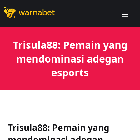
skip
Slot Gacor
to
Hari Ini
content
dengan RTP
Tinggi, Pilih
Slot Mahjong
Trisula88: Pemain yang
Ways untuk
mendominasi adegan
Kemenangan
esports
Trisula88: Pemain yang
mendominasi adegan