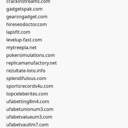
crackinstreams.com
gadgetspak.com
gearsngadget.com
hireseodoctor.com
lapsfit.com
levelup-fast.com
mytreepla.net
pokersimulations.com
replicamanufactory.net
rezultate-loto.info
splendifulous.com
sportsrecords4u.com
topceleberites.com
ufabetting8m4.com
ufabetunionum3.com
ufabetvalueum3.com
ufabetvaultm7.com