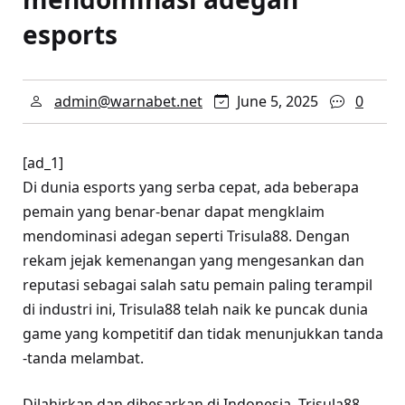
esports
admin@warnabet.net
June 5, 2025
0
[ad_1]
Di dunia esports yang serba cepat, ada beberapa
pemain yang benar-benar dapat mengklaim
mendominasi adegan seperti Trisula88. Dengan
rekam jejak kemenangan yang mengesankan dan
reputasi sebagai salah satu pemain paling terampil
di industri ini, Trisula88 telah naik ke puncak dunia
game yang kompetitif dan tidak menunjukkan tanda
-tanda melambat.
Dilahirkan dan dibesarkan di Indonesia, Trisula88