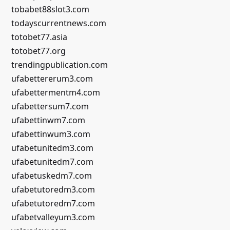
tobabet88slot3.com
todayscurrentnews.com
totobet77.asia
totobet77.org
trendingpublication.com
ufabettererum3.com
ufabettermentm4.com
ufabettersum7.com
ufabettinwm7.com
ufabettinwum3.com
ufabetunitedm3.com
ufabetunitedm7.com
ufabetuskedm7.com
ufabetutoredm3.com
ufabetutoredm7.com
ufabetvalleyum3.com