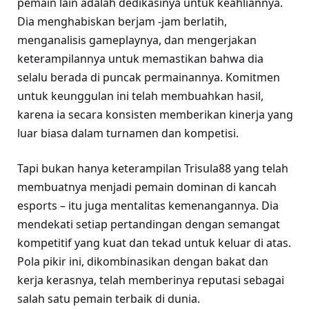
pemain lain adalah dedikasinya untuk keahliannya.
Dia menghabiskan berjam -jam berlatih,
menganalisis gameplaynya, dan mengerjakan
keterampilannya untuk memastikan bahwa dia
selalu berada di puncak permainannya. Komitmen
untuk keunggulan ini telah membuahkan hasil,
karena ia secara konsisten memberikan kinerja yang
luar biasa dalam turnamen dan kompetisi.
Tapi bukan hanya keterampilan Trisula88 yang telah
membuatnya menjadi pemain dominan di kancah
esports – itu juga mentalitas kemenangannya. Dia
mendekati setiap pertandingan dengan semangat
kompetitif yang kuat dan tekad untuk keluar di atas.
Pola pikir ini, dikombinasikan dengan bakat dan
kerja kerasnya, telah memberinya reputasi sebagai
salah satu pemain terbaik di dunia.