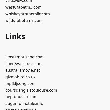
veloxview.com
westufabetm3.com
whiskeybrothersllc.com
wildufabetum7.com
Links
jimsfamousbbq.com
libertywalk-usa.com
australiamovie.net
gizmobird.co.uk
mp3djsong.com
coursdanglaistoulouse.com
neptunuslex.com
auguri-di-natale.info
michelewatch.us