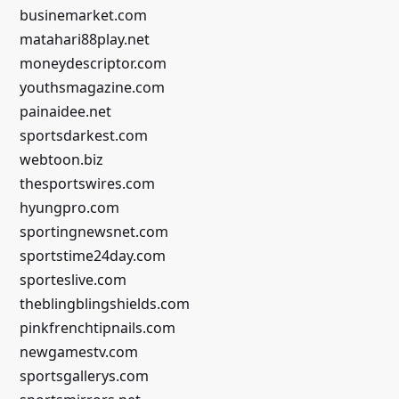
businemarket.com
matahari88play.net
moneydescriptor.com
youthsmagazine.com
painaidee.net
sportsdarkest.com
webtoon.biz
thesportswires.com
hyungpro.com
sportingnewsnet.com
sportstime24day.com
sporteslive.com
theblingblingshields.com
pinkfrenchtipnails.com
newgamestv.com
sportsgallerys.com