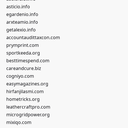
asticio.info
egardenio.info
arxteamio.info
getalexio.info
accountaudittaxcon.com
prymprint.com
sportkeeda.org
besttimespend.com
careandcure.biz
cogniyo.com
easymagazines.org
hirfanjilasmi.com
hometricks.org
leathercraftpro.com
microgridpower.org
mixiqo.com