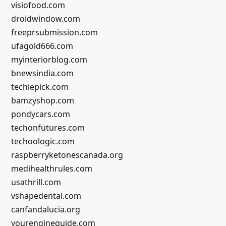
visiofood.com
droidwindow.com
freeprsubmission.com
ufagold666.com
myinteriorblog.com
bnewsindia.com
techiepick.com
bamzyshop.com
pondycars.com
techonfutures.com
techoologic.com
raspberryketonescanada.org
medihealthrules.com
usathrill.com
vshapedental.com
canfandalucia.org
yourengineguide.com