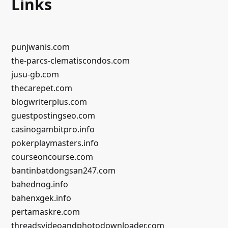
Links
punjwanis.com
the-parcs-clematiscondos.com
jusu-gb.com
thecarepet.com
blogwriterplus.com
guestpostingseo.com
casinogambitpro.info
pokerplaymasters.info
courseoncourse.com
bantinbatdongsan247.com
bahednog.info
bahenxgek.info
pertamaskre.com
threadsvideoandphotodownloader.com