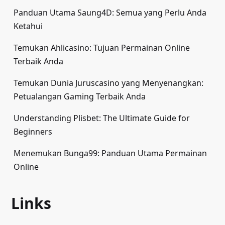
Panduan Utama Saung4D: Semua yang Perlu Anda
Ketahui
Temukan Ahlicasino: Tujuan Permainan Online
Terbaik Anda
Temukan Dunia Juruscasino yang Menyenangkan:
Petualangan Gaming Terbaik Anda
Understanding Plisbet: The Ultimate Guide for
Beginners
Menemukan Bunga99: Panduan Utama Permainan
Online
Links