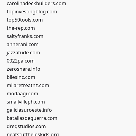
carolinadeckbuilders.com
topinvestingblog.com
top50tools.com
the-rep.com
saltyfranks.com
annerani.com
jazzatude.com
0022pa.com
zeroshare.info
bilesinc.com
milaretreatnz.com
modaagi.com
smallvilleph.com
galiciasuroeste.info
batallasdeguerra.com
dregstudios.com
neatstuffhelpskids.org